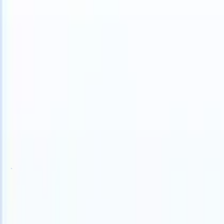
your ATS can take instructions?
|
Save my seat
What happens when 
Productos
Características
IA
Precios
Centro de conocimiento
Iniciar sesión
Probar gratis