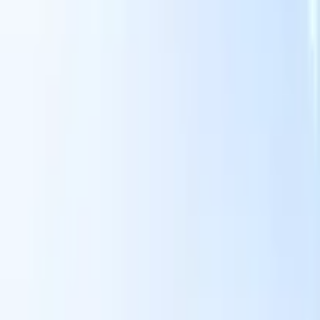
Nuestras funciones de IA para reclutadores
inteligentes
Integración GPT
Automatiza la creación de contenido y el
s
compromiso con candidatos con GPT.
Búsqueda con IA
Busca en
toda internet con lenguaje natural.
Emparejamiento de candidatos
con IA
Empareja candidatos calificados con puestos mediante
análisis impulsado por IA.
Secuenciación de contacto
Involucra a
los candidatos a través de secuencias inteligentes de correo, SMS y
LinkedIn.
Desbloquee la Eficiencia de Reclutamiento Como Nunca
Antes
Quiero una demo