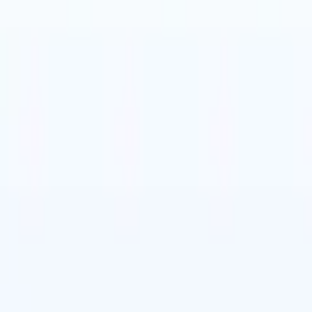
🇵
Japonés
🇮🇹
Italiano
🇨🇳
Chino
vil
🇵
Japonés
🇮🇹
Italiano
🇨🇳
Chino