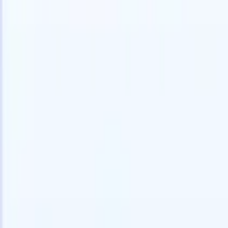
Probar gratis
IA que trabaja por ti
Nuestro
Los agentes de IA gestionan respuestas de correo, envíos
Ver todo
de candidatos, formato de CV y estrategias de búsqueda,
Agente de 
dándote mayor control sobre tu reclutamiento y mejorando
en los CV 
la velocidad y precisión.
lista de ca
CV
Genera
Cómo los agentes de IA pueden cambiar tu forma de
PDFs.
Agen
contratar.
↗
candidatos
Nueva versión
Conecta tus datos a la IA con Recruit
CRM MCP
Lo que ofrecemos