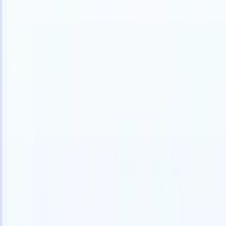
Español
🇺🇸
Inglés
🇳🇱
Neerlandés
🇫🇷
Francés
🇧🇷
Portugués
🇩🇪
Alemán

Productos
Características
IA
Precios
Centro de conocimiento
Acceda a todo Recruit CRM a través de UNA poderosa aplicación mó
Configure en la web, luego use en móvil.
Registrarse ahora
Español
🇺🇸
Inglés
🇳🇱
Neerlandés
🇫🇷
Francés
🇧🇷
Portugués
🇩🇪
Alemán

Quiero una demo