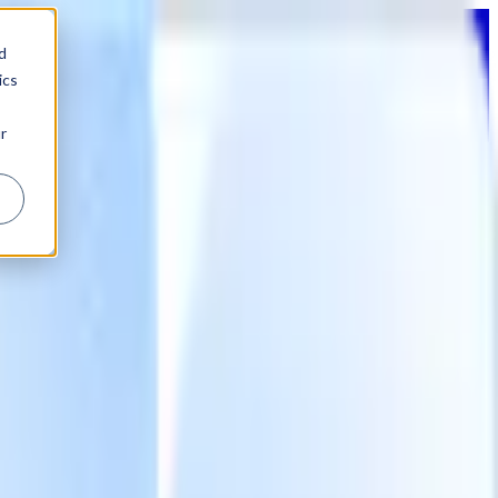
d
ics
r