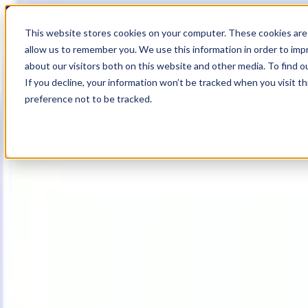
19
Day
:
This website stores cookies on your computer. These cookies are 
10
HR
:
allow us to remember you. We use this information in order to im
49
Min
about our visitors both on this website and other media. To find o
:
If you decline, your information won’t be tracked when you visit t
39
Sec
preference not to be tracked.