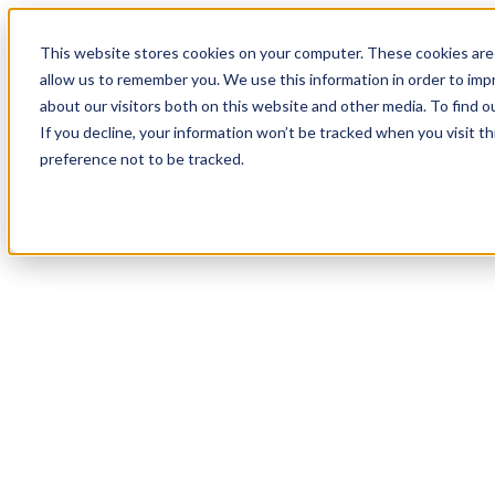
18
Day
:
This website stores cookies on your computer. These cookies are 
04
HR
:
allow us to remember you. We use this information in order to im
05
Min
about our visitors both on this website and other media. To find o
:
If you decline, your information won’t be tracked when you visit t
34
Sec
preference not to be tracked.