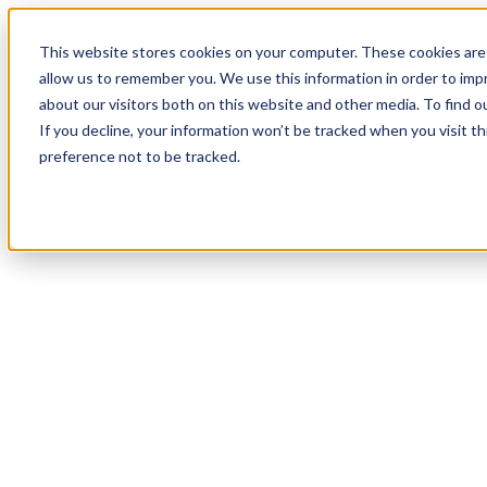
16
Day
:
This website stores cookies on your computer. These cookies are 
23
HR
:
allow us to remember you. We use this information in order to im
09
Min
about our visitors both on this website and other media. To find o
:
If you decline, your information won’t be tracked when you visit t
26
Sec
preference not to be tracked.