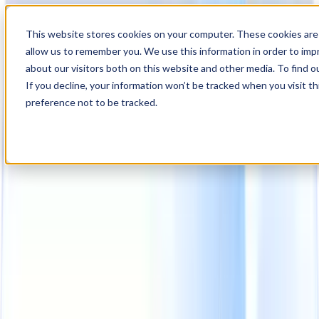
19
Day
:
This website stores cookies on your computer. These cookies are 
12
HR
:
allow us to remember you. We use this information in order to im
20
Min
about our visitors both on this website and other media. To find o
:
If you decline, your information won’t be tracked when you visit t
07
Sec
preference not to be tracked.