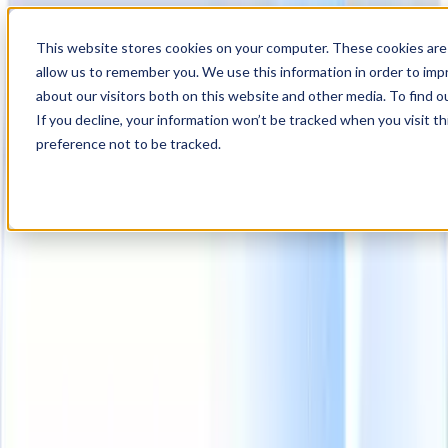
19
Day
:
This website stores cookies on your computer. These cookies are 
23
HR
:
allow us to remember you. We use this information in order to im
59
Min
about our visitors both on this website and other media. To find o
:
If you decline, your information won’t be tracked when you visit t
21
Sec
preference not to be tracked.