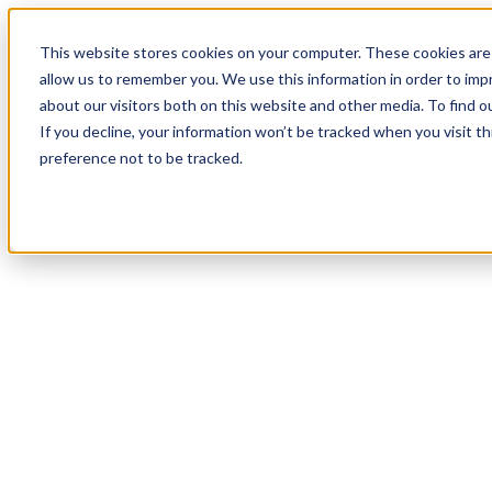
18
Day
:
This website stores cookies on your computer. These cookies are 
07
HR
:
allow us to remember you. We use this information in order to im
36
Min
about our visitors both on this website and other media. To find o
:
If you decline, your information won’t be tracked when you visit t
32
Sec
preference not to be tracked.