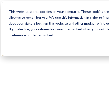
19
Day
:
This website stores cookies on your computer. These cookies are 
05
HR
:
allow us to remember you. We use this information in order to im
25
Min
about our visitors both on this website and other media. To find o
:
If you decline, your information won’t be tracked when you visit t
29
Sec
preference not to be tracked.