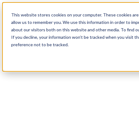
17
Day
:
This website stores cookies on your computer. These cookies are 
16
HR
:
allow us to remember you. We use this information in order to im
43
Min
about our visitors both on this website and other media. To find o
:
If you decline, your information won’t be tracked when you visit t
13
Sec
preference not to be tracked.