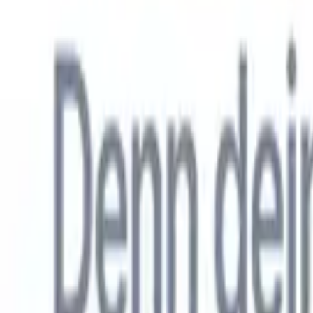
Allemand
🇺🇸
Anglais
🇳🇱
Néerlandais
🇫🇷
Français
🇧🇷
Portugais
🇪🇸
Espag
Produkte
Funktionen
KI
Preise
Wissenszentrum
Greifen Sie über EINE leistungsstarke mobile App auf alle Funktio
Richten Sie es im Web ein und nutzen Sie es dann auf dem Handy.
Jetzt anmelden
Allemand
🇺🇸
Anglais
🇳🇱
Néerlandais
🇫🇷
Français
🇧🇷
Portugais
🇪🇸
Espag
Ich möchte eine Demo