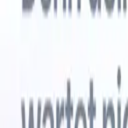
Kostenlos testen
KI, die die Arbeit für Sie erledigt
Unsere 
KI-Agenten übernehmen E-Mail-Antworten,
Alle anzei
Kandidateneinreichungen, Lebenslauf-Formatierung und
Lebenslau
Sourcing-Strategien – für mehr Kontrolle über Ihre
in analysi
Personalvermittlung und mehr Geschwindigkeit und
die KI ein
Genauigkeit.
Formatier
Sie sie al
Wie KI-Agenten Ihre Einstellungsweise verändern
markenger
können.
↗
Neue Version
Verbinde deine Daten mit KI – Recruit
CRM MCP
Was wir bieten