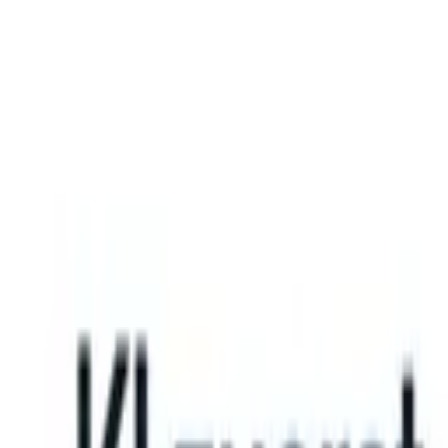
What happens when your ATS can take instructions?
|
Save my seat