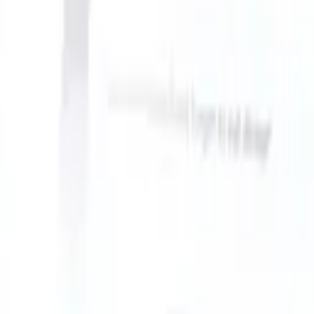
an take instructions?
|
Save my seat