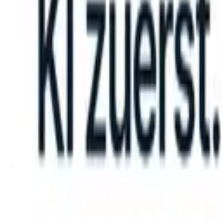
can take instructions?
|
Save my seat
What happens when your ATS c
Produkte
Funktionen
KI
Preise
Wissenszentrum
Anmelden
Kostenlos testen