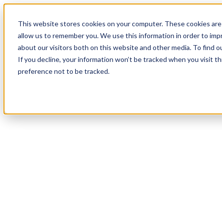
18
Day
:
This website stores cookies on your computer. These cookies are 
22
HR
:
allow us to remember you. We use this information in order to im
46
Min
about our visitors both on this website and other media. To find o
:
If you decline, your information won’t be tracked when you visit t
57
Sec
preference not to be tracked.