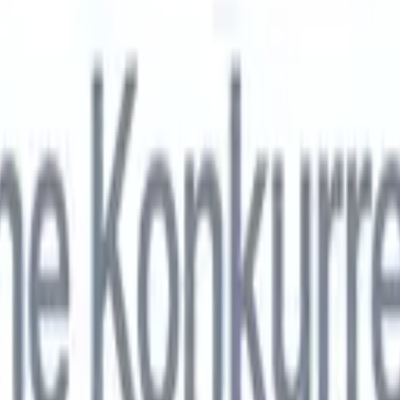
nol
🇯🇵
Japonais
🇮🇹
Italien
🇨🇳
Chinois
nen von Recruit CRM zu
nol
🇯🇵
Japonais
🇮🇹
Italien
🇨🇳
Chinois