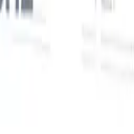
Unsere KI-Funktionen für smarte Recruiter
GPT-Integration
Automatisieren Sie Content-Erstellung und
Kandidatenengagement mit GPT.
KI-Sourcing
Suchen Sie im
r
gesamten Internet mit natürlicher Sprache.
KI-
Sie
Kandidatenabgleich
Ordnen Sie qualifizierte Kandidaten mit KI-
uf-
gesteuerter Analyse den passenden Stellen zu.
Outreach-
n
Sequenzierung
Sprechen Sie Kandidaten über intelligente E-Mail-,
SMS- und LinkedIn-Sequenzen an.
Entfesseln Sie Rekrutierungseffizienz wie nie zuvor
Ich möchte eine Demo