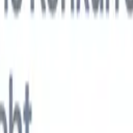
KI-Agenten der nächsten Generation
gen
f-Analyse-Agent
Trainieren Sie einen Agenten, benutzerdefinierte Felde
erten Lebensläufen zu erkennen.
Kandidateneinreichungs-Agent
Lassen 
e ausgefeilte Kandidatenliste für den E-Mail-Versand erstellen.
Lebensla
ungs-Agent
Erstellen Sie KI-formatierte Lebensläufe sofort und speicher
s PDFs.
Kandidaten-Pitch-Agent
Erstellen Sie mit KI ausgefeilte,
echte Kandidaten-Pitch-E-Mails.
Lösungen nach Branche