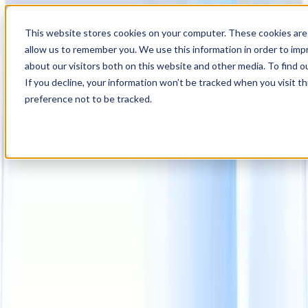
17
Day
:
This website stores cookies on your computer. These cookies are 
01
HR
:
allow us to remember you. We use this information in order to im
42
Min
about our visitors both on this website and other media. To find o
:
If you decline, your information won’t be tracked when you visit t
22
Sec
preference not to be tracked.