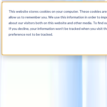
16
Day
:
This website stores cookies on your computer. These cookies are 
23
HR
:
allow us to remember you. We use this information in order to im
19
Min
about our visitors both on this website and other media. To find o
:
If you decline, your information won’t be tracked when you visit t
31
Sec
preference not to be tracked.