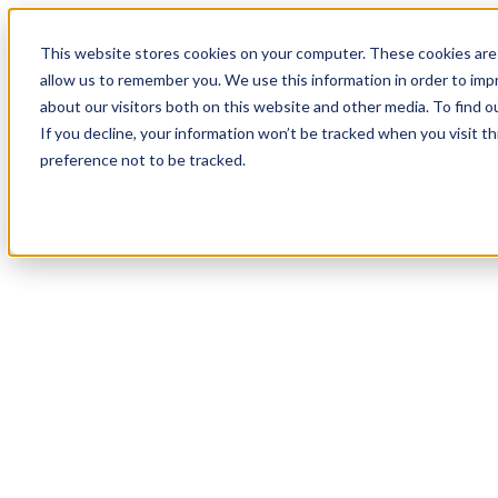
19
Day
:
This website stores cookies on your computer. These cookies are 
04
HR
:
allow us to remember you. We use this information in order to im
56
Min
about our visitors both on this website and other media. To find o
:
If you decline, your information won’t be tracked when you visit t
45
Sec
preference not to be tracked.