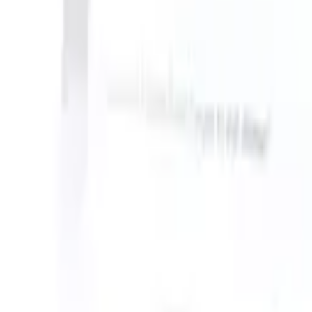
e instructions?
|
Save my seat