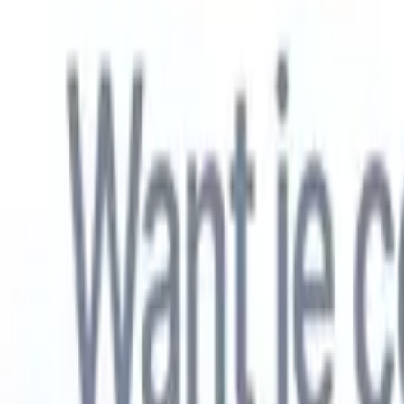
Nederlands
🇺🇸
Engels
🇫🇷
Frans
🇧🇷
Portugees
🇪🇸
Spaans
🇩🇪
Duits
🇯🇵
Japa
Producten
Functies
AI
Prijzen
Kenniscentrum
Krijg toegang tot alle Recruit CRM via ÉÉN krachtige mobiele app
Instellen op het web, dan gebruiken op mobiel.
Nu aanmelden
Nederlands
🇺🇸
Engels
🇫🇷
Frans
🇧🇷
Portugees
🇪🇸
Spaans
🇩🇪
Duits
🇯🇵
Japa
Ik wil een demo