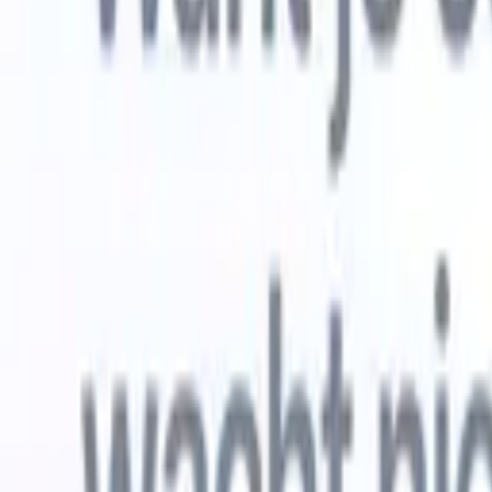
Gratis proberen
AI die het werk voor je doet
Onze ne
AI-agenten verwerken e-mailreacties,
Alles beki
kandidaatverzendingen, cv-opmaak en
CV-analys
sourcingstrategieën, zodat je meer controle hebt over je
herkennen
werving en de snelheid en nauwkeurigheid verbetert.
opstellen d
opgemaakte
Hoe AI-agenten de manier waarop je aanwerft kunnen
gebrande k
veranderen.
↗
Nieuwe release
Verbind uw data met AI via Recruit
CRM MCP
Wat wij bieden