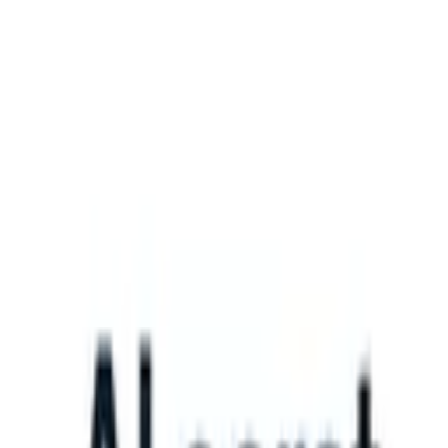
What happens when your ATS can take instructions?
|
Save my seat