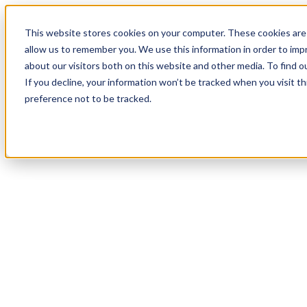
18
Day
:
This website stores cookies on your computer. These cookies are 
03
HR
:
allow us to remember you. We use this information in order to im
04
Min
about our visitors both on this website and other media. To find o
:
If you decline, your information won’t be tracked when you visit t
53
Sec
preference not to be tracked.