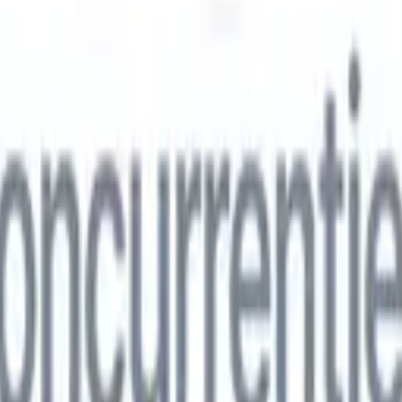
ns
🇮🇹
Italiaans
🇨🇳
Chinees
ns
🇮🇹
Italiaans
🇨🇳
Chinees