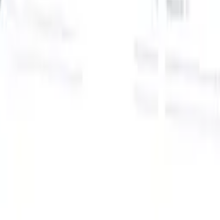
Onze AI-functies voor slimme recruiters
GPT-integratie
Automatiseer contentcreatie en
kandidaatbetrokkenheid met GPT.
AI-sourcing
Zoek over het hele
internet met natuurlijke taal.
AI-kandidaatmatching
Koppel
gekwalificeerde kandidaten aan functies met AI-gestuurde
analyse.
Outreach-sequencing
Betrek kandidaten via slimme e-mail-,
sms- en LinkedIn-sequenties.
Ontketen Wervingsefficiëntie Zoals Nooit Tevoren
Ik wil een demo