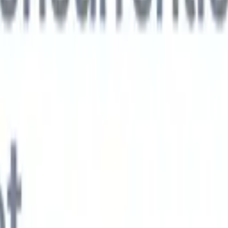
xt-gen AI-agenten
jken
e-agent
Train een agent om aangepaste velden in cv's die je parseert te
.
Kandidaatverzending-agent
Laat AI een verzorgde kandidatenlijst
ie klaar is voor e-mailverzending.
CV-opmaak-agent
Genereer direct AI-
 cv's en sla ze op als PDF's.
Kandidaat-pitchagent
Maak verzorgde,
andidaat-pitch e-mails met AI.
Oplossingen per branche