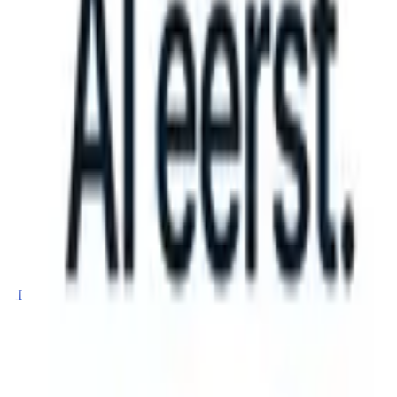
ke instructions?
|
Save my seat
What happens when your ATS can tak
Producten
Functies
AI
Prijzen
Kenniscentrum
Inloggen
Gratis proberen