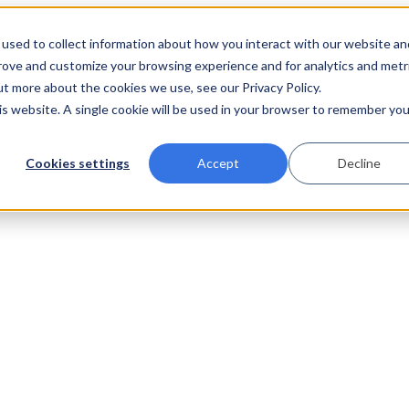
used to collect information about how you interact with our website an
prove and customize your browsing experience and for analytics and metr
ut more about the cookies we use, see our Privacy Policy.
his website. A single cookie will be used in your browser to remember you
Cookies settings
Accept
Decline