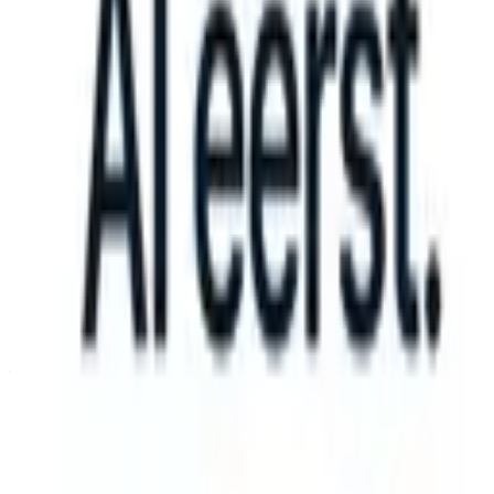
can take instructions?
|
Save my seat
What happens when your ATS c
Producten
Functies
AI
Prijzen
Kenniscentrum
Inloggen
Gratis proberen