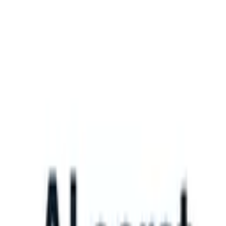
What happens when your ATS can take instructions?
|
Save my seat