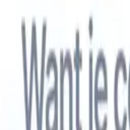
Nederlands
🇺🇸
Engels
🇫🇷
Frans
🇧🇷
Portugees
🇪🇸
Spaans
🇩🇪
Duits
🇯🇵
Japa
Producten
Functies
AI
Prijzen
Kenniscentrum
Krijg toegang tot alle Recruit CRM via ÉÉN krachtige mobiele app
Instellen op het web, dan gebruiken op mobiel.
Nu aanmelden
Nederlands
🇺🇸
Engels
🇫🇷
Frans
🇧🇷
Portugees
🇪🇸
Spaans
🇩🇪
Duits
🇯🇵
Japa
Ik wil een demo