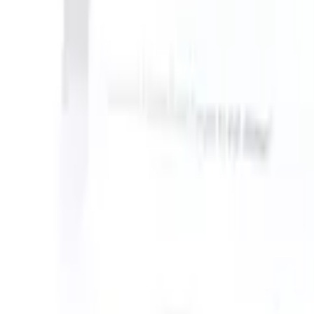
an take instructions?
|
Save my seat