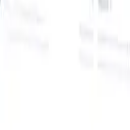
Onze AI-functies voor slimme recruiters
GPT-integratie
Automatiseer contentcreatie en
kandidaatbetrokkenheid met GPT.
AI-sourcing
Zoek over het hele
internet met natuurlijke taal.
AI-kandidaatmatching
Koppel
gekwalificeerde kandidaten aan functies met AI-gestuurde
analyse.
Outreach-sequencing
Betrek kandidaten via slimme e-mail-,
sms- en LinkedIn-sequenties.
Ontketen Wervingsefficiëntie Zoals Nooit Tevoren
Ik wil een demo