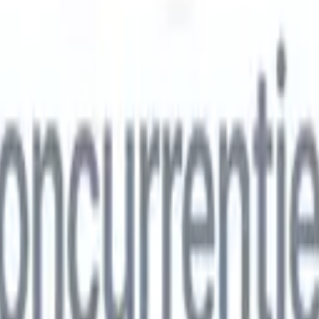
ns
🇮🇹
Italiaans
🇨🇳
Chinees
ns
🇮🇹
Italiaans
🇨🇳
Chinees