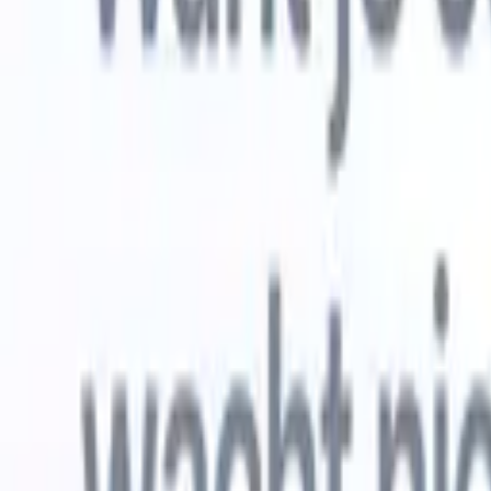
Gratis proberen
AI die het werk voor je doet
Onze ne
AI-agenten verwerken e-mailreacties,
Alles beki
kandidaatverzendingen, cv-opmaak en
CV-analys
sourcingstrategieën, zodat je meer controle hebt over je
herkennen
werving en de snelheid en nauwkeurigheid verbetert.
opstellen d
opgemaakte
Hoe AI-agenten de manier waarop je aanwerft kunnen
gebrande k
veranderen.
↗
Nieuwe release
Verbind uw data met AI via Recruit
CRM MCP
Wat wij bieden