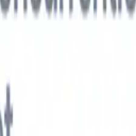
xt-gen AI-agenten
jken
e-agent
Train een agent om aangepaste velden in cv's die je parseert te
.
Kandidaatverzending-agent
Laat AI een verzorgde kandidatenlijst
ie klaar is voor e-mailverzending.
CV-opmaak-agent
Genereer direct AI-
 cv's en sla ze op als PDF's.
Kandidaat-pitchagent
Maak verzorgde,
andidaat-pitch e-mails met AI.
Oplossingen per branche