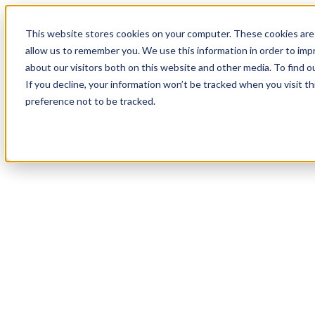
20
Day
:
This website stores cookies on your computer. These cookies are 
08
HR
:
allow us to remember you. We use this information in order to im
00
Min
about our visitors both on this website and other media. To find o
:
If you decline, your information won’t be tracked when you visit t
51
Sec
preference not to be tracked.