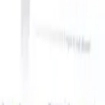
n take instructions?
|
Save my seat