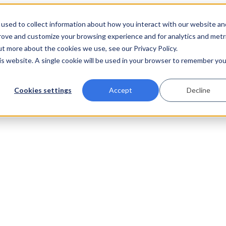
used to collect information about how you interact with our website an
prove and customize your browsing experience and for analytics and metr
ut more about the cookies we use, see our Privacy Policy.
his website. A single cookie will be used in your browser to remember you
Cookies settings
Accept
Decline