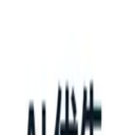
What happens when your ATS can take instructions?
|
Save my seat