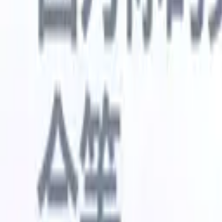
🇺🇸
英语
🇳🇱
荷兰语
🇫🇷
法语
🇧🇷
葡萄牙语
🇪🇸
西班牙语
🇩🇪
我想要一个演示
免费试用
替您完成工作的AI
我们的
AI智能体处理邮件回复、候选人提交、简历格式化和
查看全部
人才搜寻策略，让您对招聘工作拥有更大掌控力，同
简历解析
时提升效率与准确性。
能体
让A
化智能体
了解AI智能体如何改变您的招聘方式。
↗
AI创建
最新发布
通过 Recruit CRM MCP 将您的数据连
接到 AI