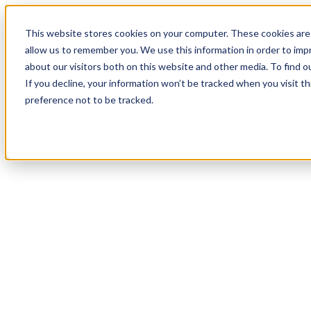
18
Day
:
This website stores cookies on your computer. These cookies are 
17
HR
:
allow us to remember you. We use this information in order to im
58
Min
about our visitors both on this website and other media. To find o
:
If you decline, your information won’t be tracked when you visit t
55
Sec
preference not to be tracked.