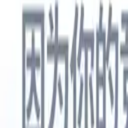
中文
🇺🇸
英语
🇳🇱
荷兰语
🇫🇷
法语
🇧🇷
葡萄牙语
🇪🇸
西班牙语
🇩🇪
产品
功能
人工智能
定价
知识中心
通过一个强大的移动应用程序访问Recruit CRM的所有功能
在网络上设置，然后在移动设备上使用。
立即注册
中文