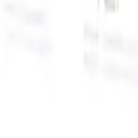
面向智能招聘人员的AI功能
GPT集成
使用GPT自动化内容创建和候选人互动。
AI人才搜
寻
使用自然语言在整个互联网中搜寻人才。
AI候选人匹配
通
智
过AI驱动的分析将合格候选人与职位进行匹配。
外联序列
通
式
过智能邮件、短信和LinkedIn序列与候选人互动。
用
释放前所未有的招聘效率