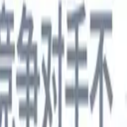
德语
🇯🇵
日语
🇮🇹
意大利语