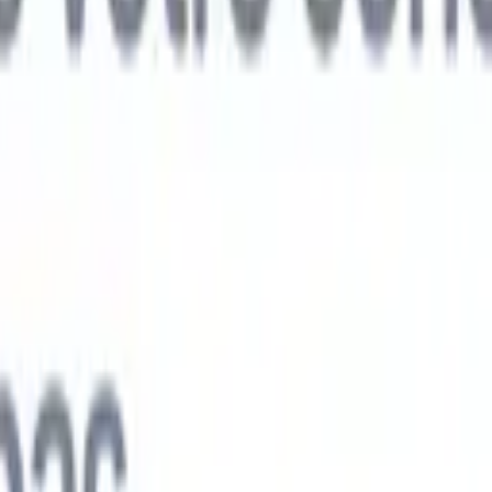
ts IA nouvelle génération
nalyse des CV
Entraînez un agent à reconnaître les champs personnalisé
V que vous analysez.
Agent de soumission de candidats
Laissez l'IA cré
e candidats soignée, prête à être envoyée par e-mail.
Agent de mise en
 CV
Générez des CV formatés par l'IA instantanément et enregistrez-les
 de présentation des candidats
Créez des e-mails de présentation de
oignés et personnalisés grâce à l'IA.
Solutions par secteur