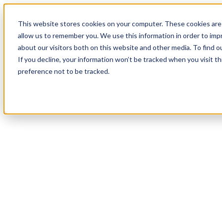
17
Day
:
This website stores cookies on your computer. These cookies are 
04
HR
:
allow us to remember you. We use this information in order to im
04
Min
about our visitors both on this website and other media. To find o
:
If you decline, your information won’t be tracked when you visit t
01
Sec
preference not to be tracked.