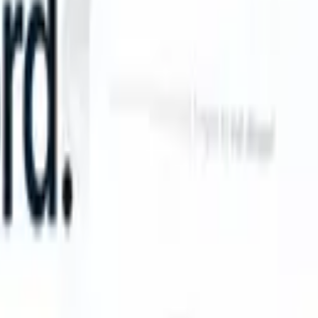
S can take instructions?
|
Save my seat