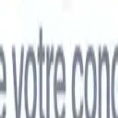
mand
🇯🇵
Japonais
🇮🇹
Italien
🇨🇳
Chinois
mand
🇯🇵
Japonais
🇮🇹
Italien
🇨🇳
Chinois