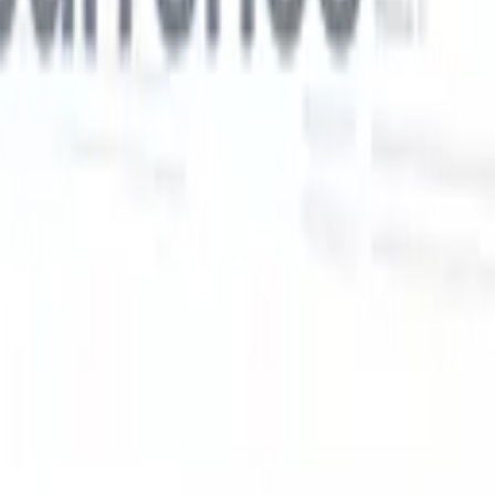
Nos fonctionnalités IA pour les recruteurs
intelligents
Intégration GPT
Automatisez la création de contenu et
s
l'engagement des candidats avec GPT.
Sourcing IA
Sourcez sur tout
er
internet grâce au langage naturel.
Correspondance IA de
candidats
Associez les candidats qualifiés aux postes grâce à une
 en
analyse pilotée par l'IA.
Séquençage de prospection
Engagez les
candidats via des séquences intelligentes d'e-mails, SMS et
LinkedIn.
Libérez l'Efficacité de Recrutement Comme Jamais
Auparavant