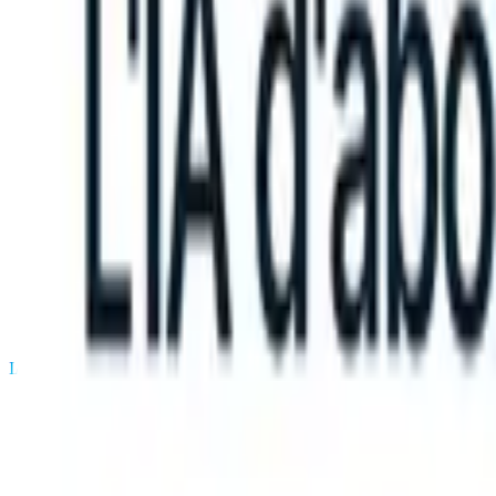
TS can take instructions?
|
Save my seat
What happens when your AT
Produits
Fonctionnalités
IA
Tarifs
Centre de connaissances
Se connecter
Essai gratuit