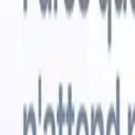
Essai gratuit
L'IA qui travaille pour vous
Nos agen
Les agents IA gèrent les réponses aux e-mails, les
Voir tout
soumissions de candidats, la mise en forme des CV et les
Agent d'a
stratégies de sourcing, vous donnant un meilleur contrôle
dans les C
sur votre recrutement et améliorant la vitesse et la
une liste d
précision.
forme des
PDF.
Agent
Comment les agents IA peuvent changer votre façon de
candidats s
recruter.
↗
Nouvelle version
Connectez vos données à l'IA avec
Recruit CRM MCP
Ce que nous offrons