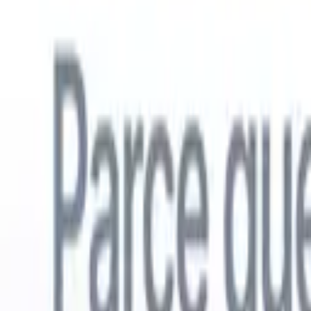
Français
🇺🇸
Anglais
🇳🇱
Néerlandais
🇧🇷
Portugais
🇪🇸
Espagnol
🇩🇪
Alle
Produits
Fonctionnalités
IA
Tarifs
Centre de connaissances
Accédez à tout Recruit CRM via UNE application mobile puissante
Configurez sur le web, puis utilisez sur mobile.
S'inscrire maintenant
Français
🇺🇸
Anglais
🇳🇱
Néerlandais
🇧🇷
Portugais
🇪🇸
Espagnol
🇩🇪
Alle
Je veux une démo