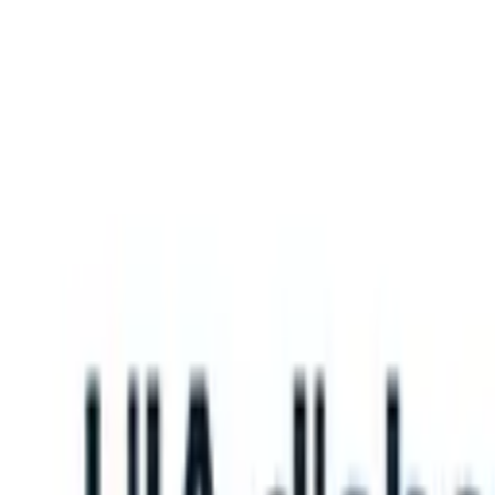
What happens when your ATS can take instructions?
|
Save my seat