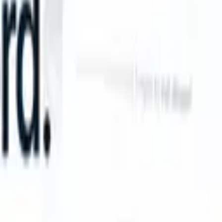
 take instructions?
|
Save my seat