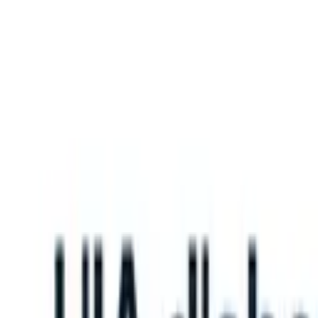
What happens when your ATS can take instructions?
|
Save my seat