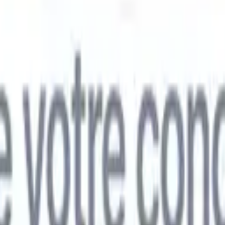
mand
🇯🇵
Japonais
🇮🇹
Italien
🇨🇳
Chinois
mand
🇯🇵
Japonais
🇮🇹
Italien
🇨🇳
Chinois