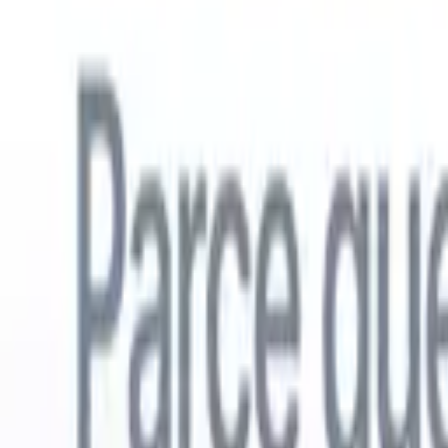
Français
🇺🇸
Anglais
🇳🇱
Néerlandais
🇧🇷
Portugais
🇪🇸
Espagnol
🇩🇪
Alle
Produits
Fonctionnalités
IA
Tarifs
Centre de connaissances
Accédez à tout Recruit CRM via UNE application mobile puissante
Configurez sur le web, puis utilisez sur mobile.
S'inscrire maintenant
Français
🇺🇸
Anglais
🇳🇱
Néerlandais
🇧🇷
Portugais
🇪🇸
Espagnol
🇩🇪
Alle
Je veux une démo