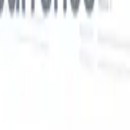
Nos fonctionnalités IA pour les recruteurs
intelligents
Intégration GPT
Automatisez la création de contenu et
s
l'engagement des candidats avec GPT.
Sourcing IA
Sourcez sur tout
er
internet grâce au langage naturel.
Correspondance IA de
candidats
Associez les candidats qualifiés aux postes grâce à une
 en
analyse pilotée par l'IA.
Séquençage de prospection
Engagez les
candidats via des séquences intelligentes d'e-mails, SMS et
LinkedIn.
Libérez l'Efficacité de Recrutement Comme Jamais
Auparavant