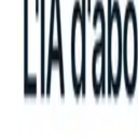
n take instructions?
|
Save my seat
What happens when your ATS can
Produits
Fonctionnalités
IA
Tarifs
Centre de connaissances
Se connecter
Essai gratuit