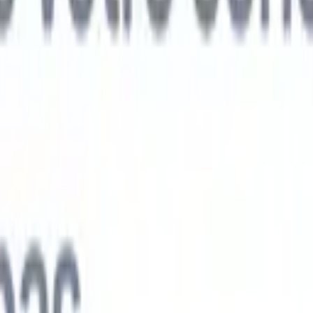
ts IA nouvelle génération
nalyse des CV
Entraînez un agent à reconnaître les champs personnalisé
V que vous analysez.
Agent de soumission de candidats
Laissez l'IA cré
e candidats soignée, prête à être envoyée par e-mail.
Agent de mise en
 CV
Générez des CV formatés par l'IA instantanément et enregistrez-les
 de présentation des candidats
Créez des e-mails de présentation de
oignés et personnalisés grâce à l'IA.
Solutions par secteur