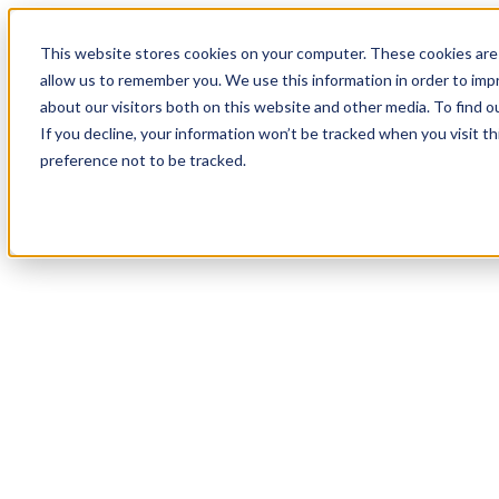
20
Day
:
This website stores cookies on your computer. These cookies are 
00
HR
:
allow us to remember you. We use this information in order to im
40
Min
about our visitors both on this website and other media. To find o
:
If you decline, your information won’t be tracked when you visit t
21
Sec
preference not to be tracked.