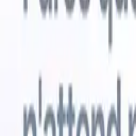
Essai gratuit
L'IA qui travaille pour vous
Nos agen
Les agents IA gèrent les réponses aux e-mails, les
Voir tout
soumissions de candidats, la mise en forme des CV et les
Agent d'a
stratégies de sourcing, vous donnant un meilleur contrôle
dans les C
sur votre recrutement et améliorant la vitesse et la
une liste d
précision.
forme des
PDF.
Agent
Comment les agents IA peuvent changer votre façon de
candidats s
recruter.
↗
Nouvelle version
Connectez vos données à l'IA avec
Recruit CRM MCP
Ce que nous offrons