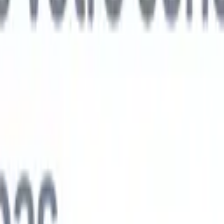
ts IA nouvelle génération
nalyse des CV
Entraînez un agent à reconnaître les champs personnalisé
V que vous analysez.
Agent de soumission de candidats
Laissez l'IA cré
e candidats soignée, prête à être envoyée par e-mail.
Agent de mise en
 CV
Générez des CV formatés par l'IA instantanément et enregistrez-les
 de présentation des candidats
Créez des e-mails de présentation de
oignés et personnalisés grâce à l'IA.
Solutions par secteur