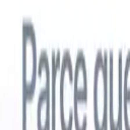
Français
🇺🇸
Anglais
🇳🇱
Néerlandais
🇧🇷
Portugais
🇪🇸
Espagnol
🇩🇪
Alle
Produits
Fonctionnalités
IA
Tarifs
Centre de connaissances
Accédez à tout Recruit CRM via UNE application mobile puissante
Configurez sur le web, puis utilisez sur mobile.
S'inscrire maintenant
Français
🇺🇸
Anglais
🇳🇱
Néerlandais
🇧🇷
Portugais
🇪🇸
Espagnol
🇩🇪
Alle
Je veux une démo