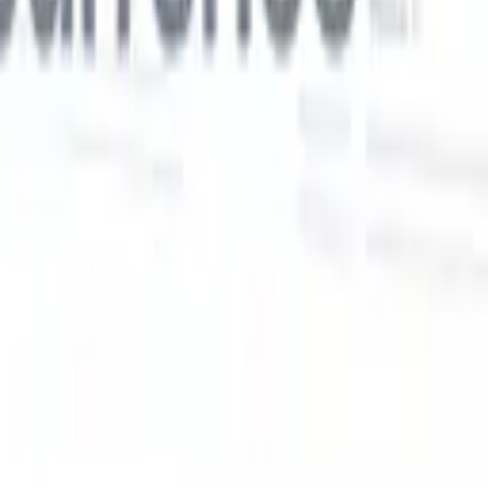
Nos fonctionnalités IA pour les recruteurs
intelligents
Intégration GPT
Automatisez la création de contenu et
s
l'engagement des candidats avec GPT.
Sourcing IA
Sourcez sur tout
er
internet grâce au langage naturel.
Correspondance IA de
candidats
Associez les candidats qualifiés aux postes grâce à une
 en
analyse pilotée par l'IA.
Séquençage de prospection
Engagez les
candidats via des séquences intelligentes d'e-mails, SMS et
LinkedIn.
Libérez l'Efficacité de Recrutement Comme Jamais
Auparavant