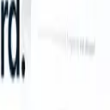
can take instructions?
|
Save my seat