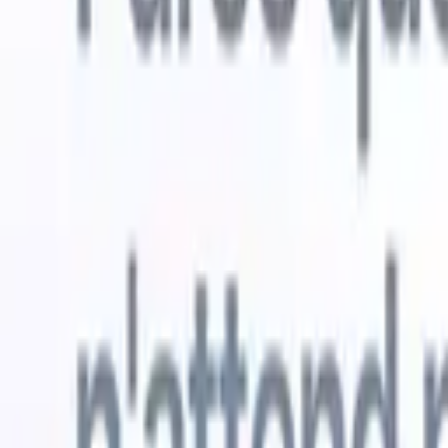
Essai gratuit
L'IA qui travaille pour vous
Nos agen
Les agents IA gèrent les réponses aux e-mails, les
Voir tout
soumissions de candidats, la mise en forme des CV et les
Agent d'a
stratégies de sourcing, vous donnant un meilleur contrôle
dans les C
sur votre recrutement et améliorant la vitesse et la
une liste d
précision.
forme des
PDF.
Agent
Comment les agents IA peuvent changer votre façon de
candidats s
recruter.
↗
Nouvelle version
Connectez vos données à l'IA avec
Recruit CRM MCP
Ce que nous offrons