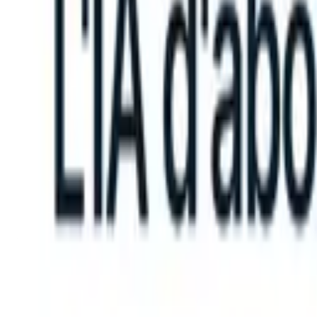
can take instructions?
|
Save my seat
What happens when your ATS 
Produits
Fonctionnalités
IA
Tarifs
Centre de connaissances
Se connecter
Essai gratuit