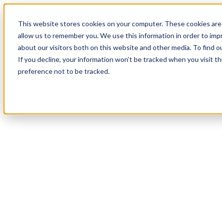
19
Day
:
This website stores cookies on your computer. These cookies are 
05
HR
:
allow us to remember you. We use this information in order to im
45
Min
about our visitors both on this website and other media. To find o
:
If you decline, your information won’t be tracked when you visit t
16
Sec
preference not to be tracked.