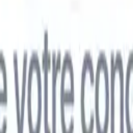
mand
🇯🇵
Japonais
🇮🇹
Italien
🇨🇳
Chinois
mand
🇯🇵
Japonais
🇮🇹
Italien
🇨🇳
Chinois