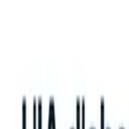
What happens when your ATS can take instructions?
|
Save my seat