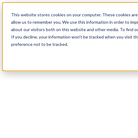
18
Day
:
This website stores cookies on your computer. These cookies are 
00
HR
:
allow us to remember you. We use this information in order to im
55
Min
about our visitors both on this website and other media. To find o
:
If you decline, your information won’t be tracked when you visit t
19
Sec
preference not to be tracked.