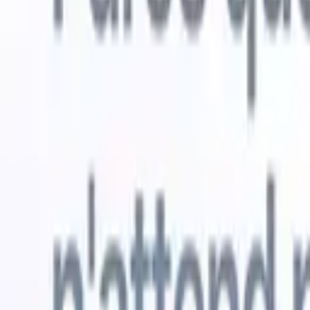
Essai gratuit
L'IA qui travaille pour vous
Nos agen
Les agents IA gèrent les réponses aux e-mails, les
Voir tout
soumissions de candidats, la mise en forme des CV et les
Agent d'a
stratégies de sourcing, vous donnant un meilleur contrôle
dans les C
sur votre recrutement et améliorant la vitesse et la
une liste d
précision.
forme des
PDF.
Agent
Comment les agents IA peuvent changer votre façon de
candidats s
recruter.
↗
Nouvelle version
Connectez vos données à l'IA avec
Recruit CRM MCP
Ce que nous offrons