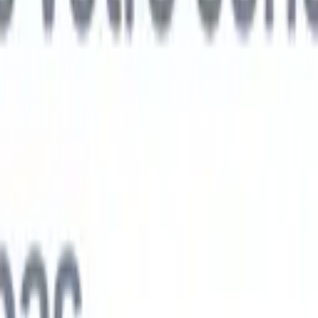
ts IA nouvelle génération
nalyse des CV
Entraînez un agent à reconnaître les champs personnalisé
V que vous analysez.
Agent de soumission de candidats
Laissez l'IA cré
e candidats soignée, prête à être envoyée par e-mail.
Agent de mise en
 CV
Générez des CV formatés par l'IA instantanément et enregistrez-les
 de présentation des candidats
Créez des e-mails de présentation de
oignés et personnalisés grâce à l'IA.
Solutions par secteur