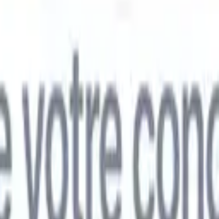
mand
🇯🇵
Japonais
🇮🇹
Italien
🇨🇳
Chinois
mand
🇯🇵
Japonais
🇮🇹
Italien
🇨🇳
Chinois