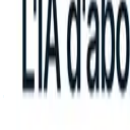
n take instructions?
|
Save my seat
What happens when your ATS can
Produits
Fonctionnalités
IA
Tarifs
Centre de connaissances
Se connecter
Essai gratuit