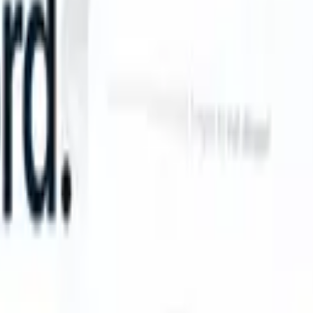
 take instructions?
|
Save my seat