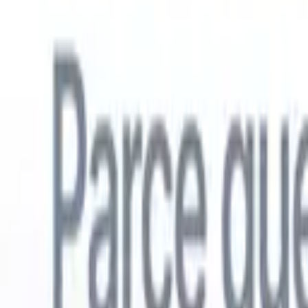
Français
🇺🇸
Anglais
🇳🇱
Néerlandais
🇧🇷
Portugais
🇪🇸
Espagnol
🇩🇪
Alle
Produits
Fonctionnalités
IA
Tarifs
Centre de connaissances
Accédez à tout Recruit CRM via UNE application mobile puissante
Configurez sur le web, puis utilisez sur mobile.
S'inscrire maintenant
Français
🇺🇸
Anglais
🇳🇱
Néerlandais
🇧🇷
Portugais
🇪🇸
Espagnol
🇩🇪
Alle
Je veux une démo