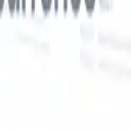
Nos fonctionnalités IA pour les recruteurs
intelligents
Intégration GPT
Automatisez la création de contenu et
s
l'engagement des candidats avec GPT.
Sourcing IA
Sourcez sur tout
er
internet grâce au langage naturel.
Correspondance IA de
candidats
Associez les candidats qualifiés aux postes grâce à une
 en
analyse pilotée par l'IA.
Séquençage de prospection
Engagez les
candidats via des séquences intelligentes d'e-mails, SMS et
LinkedIn.
Libérez l'Efficacité de Recrutement Comme Jamais
Auparavant