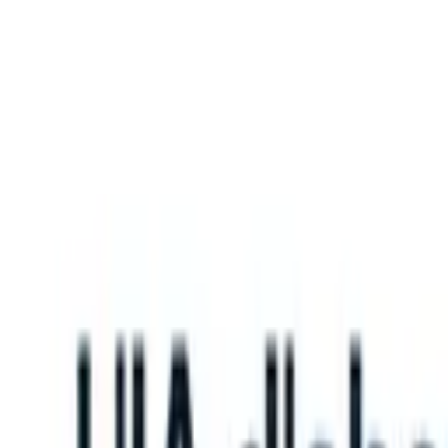
What happens when your ATS can take instructions?
|
Save my seat