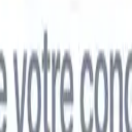
mand
🇯🇵
Japonais
🇮🇹
Italien
🇨🇳
Chinois
mand
🇯🇵
Japonais
🇮🇹
Italien
🇨🇳
Chinois