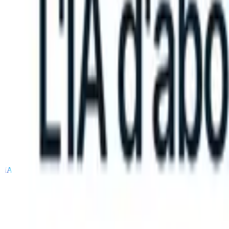
an take instructions?
|
Save my seat
What happens when your ATS c
Produits
Fonctionnalités
IA
Tarifs
Centre de connaissances
Se connecter
Essai gratuit