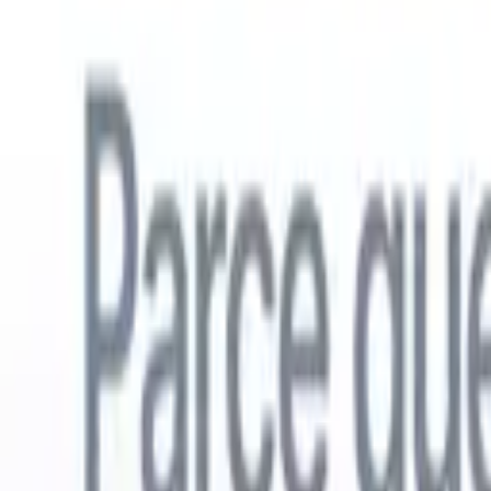
Français
🇺🇸
Anglais
🇳🇱
Néerlandais
🇧🇷
Portugais
🇪🇸
Espagnol
🇩🇪
Alle
Produits
Fonctionnalités
IA
Tarifs
Centre de connaissances
Accédez à tout Recruit CRM via UNE application mobile puissante
Configurez sur le web, puis utilisez sur mobile.
S'inscrire maintenant
Français
🇺🇸
Anglais
🇳🇱
Néerlandais
🇧🇷
Portugais
🇪🇸
Espagnol
🇩🇪
Alle
Je veux une démo