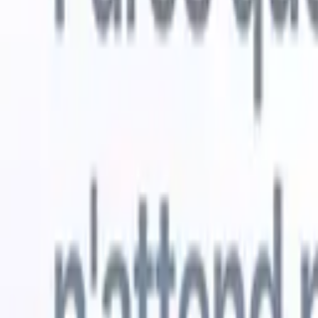
Essai gratuit
L'IA qui travaille pour vous
Nos agen
Les agents IA gèrent les réponses aux e-mails, les
Voir tout
soumissions de candidats, la mise en forme des CV et les
Agent d'a
stratégies de sourcing, vous donnant un meilleur contrôle
dans les C
sur votre recrutement et améliorant la vitesse et la
une liste d
précision.
forme des
PDF.
Agent
Comment les agents IA peuvent changer votre façon de
candidats s
recruter.
↗
Nouvelle version
Connectez vos données à l'IA avec
Recruit CRM MCP
Ce que nous offrons