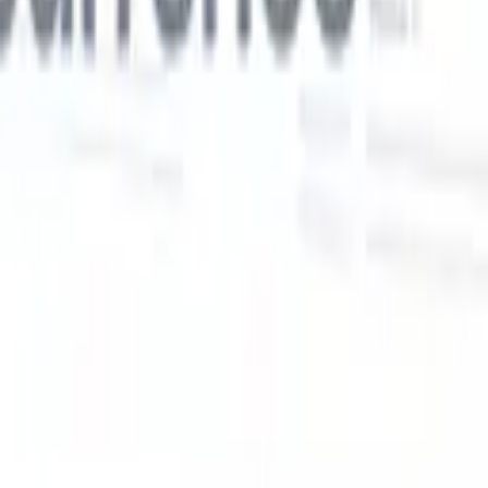
Nos fonctionnalités IA pour les recruteurs
intelligents
Intégration GPT
Automatisez la création de contenu et
s
l'engagement des candidats avec GPT.
Sourcing IA
Sourcez sur tout
er
internet grâce au langage naturel.
Correspondance IA de
candidats
Associez les candidats qualifiés aux postes grâce à une
 en
analyse pilotée par l'IA.
Séquençage de prospection
Engagez les
candidats via des séquences intelligentes d'e-mails, SMS et
LinkedIn.
Libérez l'Efficacité de Recrutement Comme Jamais
Auparavant