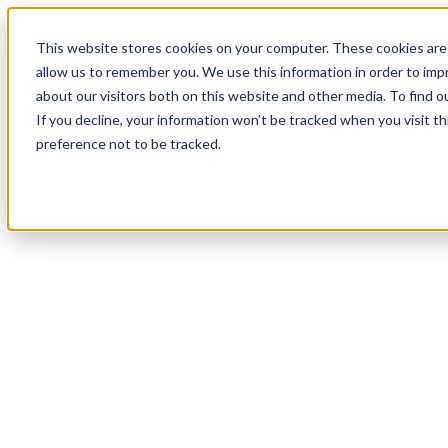
20
Day
:
This website stores cookies on your computer. These cookies are 
09
HR
:
allow us to remember you. We use this information in order to im
48
Min
about our visitors both on this website and other media. To find o
:
If you decline, your information won’t be tracked when you visit t
07
Sec
preference not to be tracked.