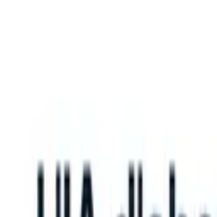
What happens when your ATS can take instructions?
|
Save my seat