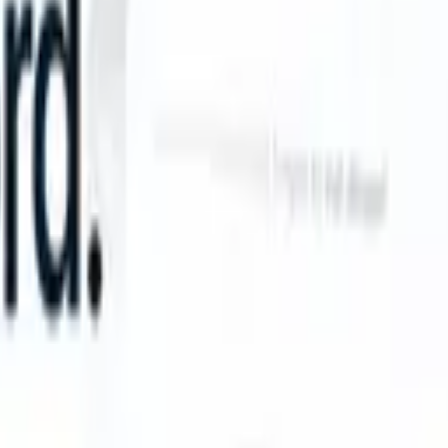
an take instructions?
|
Save my seat