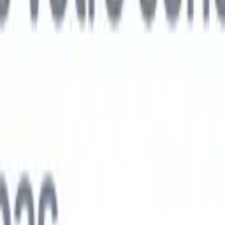
ts IA nouvelle génération
nalyse des CV
Entraînez un agent à reconnaître les champs personnalisé
V que vous analysez.
Agent de soumission de candidats
Laissez l'IA cré
e candidats soignée, prête à être envoyée par e-mail.
Agent de mise en
 CV
Générez des CV formatés par l'IA instantanément et enregistrez-les
 de présentation des candidats
Créez des e-mails de présentation de
oignés et personnalisés grâce à l'IA.
Solutions par secteur