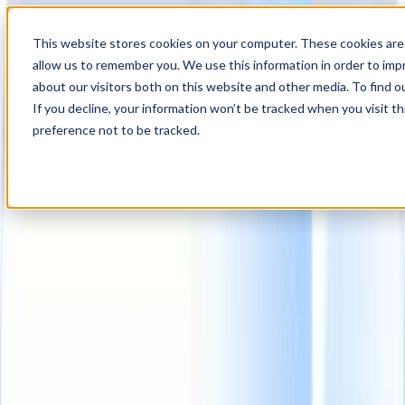
19
Day
:
This website stores cookies on your computer. These cookies are 
18
HR
:
allow us to remember you. We use this information in order to im
08
Min
about our visitors both on this website and other media. To find o
:
If you decline, your information won’t be tracked when you visit t
18
Sec
preference not to be tracked.