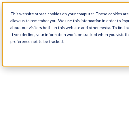
19
Day
:
This website stores cookies on your computer. These cookies are 
05
HR
:
allow us to remember you. We use this information in order to im
31
Min
about our visitors both on this website and other media. To find o
:
If you decline, your information won’t be tracked when you visit t
51
Sec
preference not to be tracked.