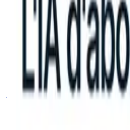
can take instructions?
|
Save my seat
What happens when your ATS c
Produits
Fonctionnalités
IA
Tarifs
Centre de connaissances
Se connecter
Essai gratuit