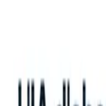
What happens when your ATS can take instructions?
|
Save my seat