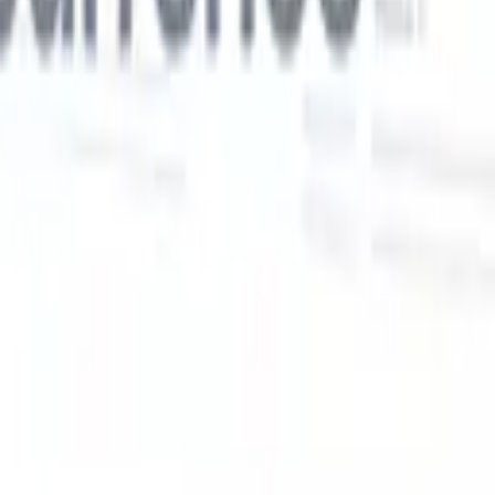
Nos fonctionnalités IA pour les recruteurs
intelligents
Intégration GPT
Automatisez la création de contenu et
s
l'engagement des candidats avec GPT.
Sourcing IA
Sourcez sur tout
er
internet grâce au langage naturel.
Correspondance IA de
candidats
Associez les candidats qualifiés aux postes grâce à une
 en
analyse pilotée par l'IA.
Séquençage de prospection
Engagez les
candidats via des séquences intelligentes d'e-mails, SMS et
LinkedIn.
Libérez l'Efficacité de Recrutement Comme Jamais
Auparavant