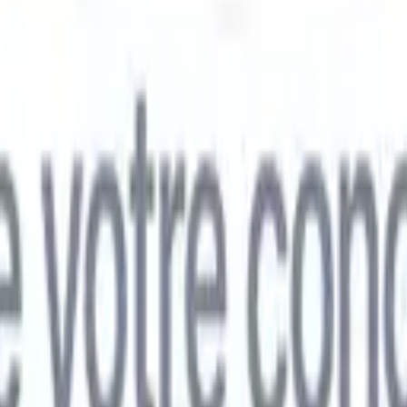
mand
🇯🇵
Japonais
🇮🇹
Italien
🇨🇳
Chinois
mand
🇯🇵
Japonais
🇮🇹
Italien
🇨🇳
Chinois