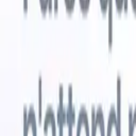
Essai gratuit
L'IA qui travaille pour vous
Nos agen
Les agents IA gèrent les réponses aux e-mails, les
Voir tout
soumissions de candidats, la mise en forme des CV et les
Agent d'a
stratégies de sourcing, vous donnant un meilleur contrôle
dans les C
sur votre recrutement et améliorant la vitesse et la
une liste d
précision.
forme des
PDF.
Agent
Comment les agents IA peuvent changer votre façon de
candidats s
recruter.
↗
Nouvelle version
Connectez vos données à l'IA avec
Recruit CRM MCP
Ce que nous offrons