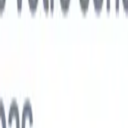
ts IA nouvelle génération
nalyse des CV
Entraînez un agent à reconnaître les champs personnalisé
V que vous analysez.
Agent de soumission de candidats
Laissez l'IA cré
e candidats soignée, prête à être envoyée par e-mail.
Agent de mise en
 CV
Générez des CV formatés par l'IA instantanément et enregistrez-les
 de présentation des candidats
Créez des e-mails de présentation de
oignés et personnalisés grâce à l'IA.
Solutions par secteur