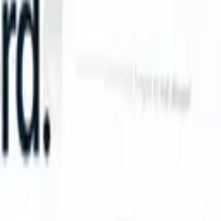
an take instructions?
|
Save my seat