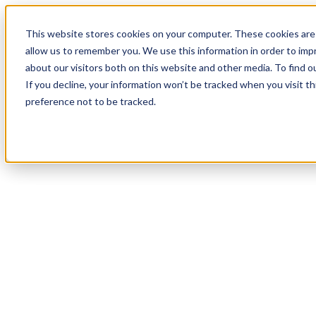
18
Day
:
This website stores cookies on your computer. These cookies are 
01
HR
:
allow us to remember you. We use this information in order to im
12
Min
about our visitors both on this website and other media. To find o
:
If you decline, your information won’t be tracked when you visit t
59
Sec
preference not to be tracked.