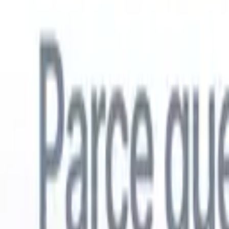
Français
🇺🇸
Anglais
🇳🇱
Néerlandais
🇧🇷
Portugais
🇪🇸
Espagnol
🇩🇪
Alle
Produits
Fonctionnalités
IA
Tarifs
Centre de connaissances
Accédez à tout Recruit CRM via UNE application mobile puissante
Configurez sur le web, puis utilisez sur mobile.
S'inscrire maintenant
Français
🇺🇸
Anglais
🇳🇱
Néerlandais
🇧🇷
Portugais
🇪🇸
Espagnol
🇩🇪
Alle
Je veux une démo