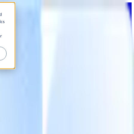
d
ics
r