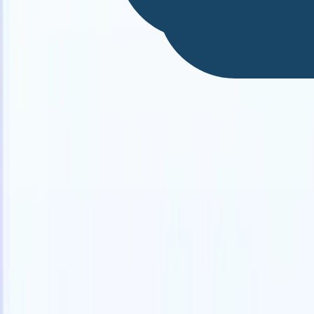
Português
🇺🇸
Inglês
🇩🇪
Alemão
🇫🇷
Francês
🇨🇳
Chinês
🇳🇱
Holandês
🇯🇵
Produtos
Recursos
IA
Preços
Centro de Conhecimento
Acesse todo o Recruit CRM através de UM poderoso aplicativo móve
Configure na web, depois use no celular.
Inscrever-se agora
Português
🇺🇸
Inglês
🇩🇪
Alemão
🇫🇷
Francês
🇨🇳
Chinês
🇳🇱
Holandês
🇯🇵
Quero uma demo