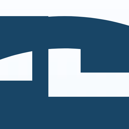
S can take instructions?
|
Save my seat