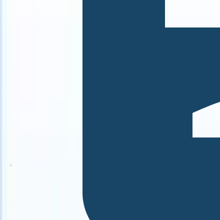
S can take instructions?
|
Save my seat
What happens when your AT
Produtos
Recursos
IA
Preços
Centro de Conhecimento
Entrar
Experimente grátis