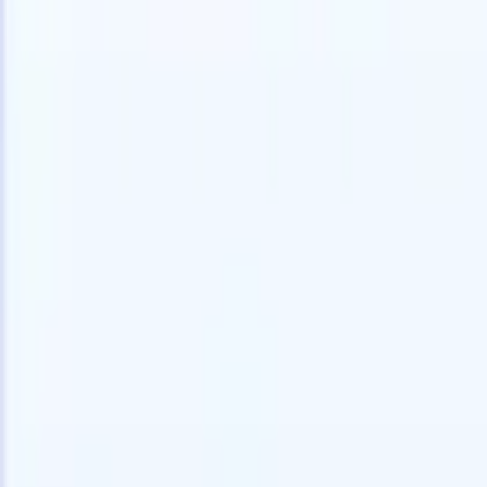
Experimente grátis
IA que faz o trabalho por você
Nossos 
Os agentes de IA cuidam de respostas de e-mail, envios de
Ver tudo
candidatos, formatação de currículos e estratégias de
Agente de 
sourcing, oferecendo maior controle sobre seu
personaliz
recrutamento e melhorando velocidade e precisão.
a IA criar 
formatação
Como os agentes de IA podem mudar a forma como você
PDFs.
Agen
contrata.
↗
candidatos
Novo lançamento
Conecte seus dados à IA com o
Recruit CRM MCP
O que oferecemos