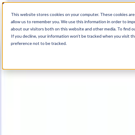
19
Day
:
This website stores cookies on your computer. These cookies are 
07
HR
:
allow us to remember you. We use this information in order to im
48
Min
about our visitors both on this website and other media. To find o
:
If you decline, your information won’t be tracked when you visit t
33
Sec
preference not to be tracked.