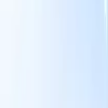
Nossas funcionalidades de IA para recrutadores
inteligentes
Integração GPT
Automatize a criação de conteúdo e o engajamento
de candidatos com GPT.
Sourcing com IA
Busque em toda a
xe
internet com linguagem natural.
Correspondência de candidatos
com IA
Combine candidatos qualificados a vagas com análise
o
orientada por IA.
Sequenciamento de outreach
Engaje candidatos
por meio de sequências inteligentes de e-mail, SMS e LinkedIn.
Desbloqueie a Eficiência de Recrutamento Como Nunca
Antes
Quero uma demo