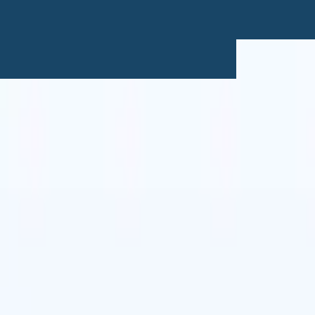
Japonês
🇪🇸
Espanhol
🇮🇹
Italiano
l
Japonês
🇪🇸
Espanhol
🇮🇹
Italiano