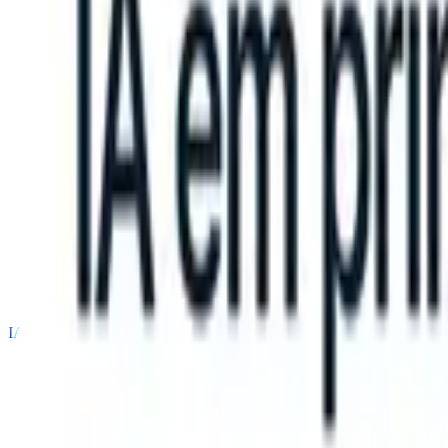
an take instructions?
|
Save my seat
What happens when your ATS c
Produtos
Recursos
IA
Preços
Centro de Conhecimento
Entrar
Experimente grátis