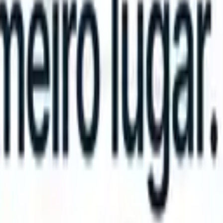
an take instructions?
|
Save my seat