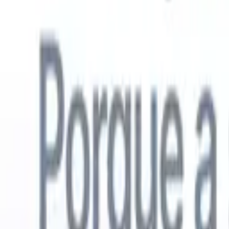
Português
🇺🇸
Inglês
🇳🇱
Holandês
🇫🇷
Francês
🇪🇸
Espanhol
🇩🇪
Alemão
🇯
Produtos
Recursos
IA
Preços
Centro de Conhecimento
Acesse todo o Recruit CRM através de UM poderoso aplicativo móve
Configure na web, depois use no celular.
Inscrever-se agora
Português
🇺🇸
Inglês
🇳🇱
Holandês
🇫🇷
Francês
🇪🇸
Espanhol
🇩🇪
Alemão
🇯
Quero uma demo