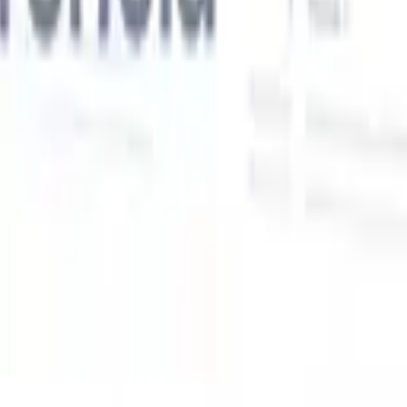
Nossas funcionalidades de IA para recrutadores
inteligentes
Integração GPT
Automatize a criação de conteúdo e o engajamento
de candidatos com GPT.
Sourcing com IA
Busque em toda a
xe
internet com linguagem natural.
Correspondência de candidatos
com IA
Combine candidatos qualificados a vagas com análise
o
orientada por IA.
Sequenciamento de outreach
Engaje candidatos
por meio de sequências inteligentes de e-mail, SMS e LinkedIn.
Desbloqueie a Eficiência de Recrutamento Como Nunca
Antes
Quero uma demo