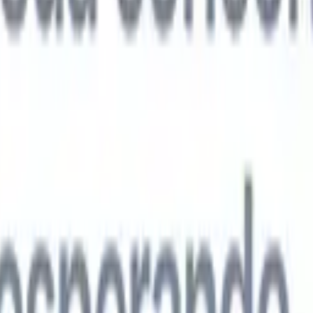
agentes de IA de próxima geração
análise de currículo
Treine um agente para reconhecer campos
ados nos currículos que você analisa.
Agente de envio de candidatos
Dei
uma lista refinada de candidatos pronta para envio por e-mail.
Agente de
 de currículo
Gere currículos formatados por IA na hora e salve-os com
te de apresentação de candidatos
Crie e-mails de apresentação de
 personalizados e profissionais com IA.
Soluções por setor