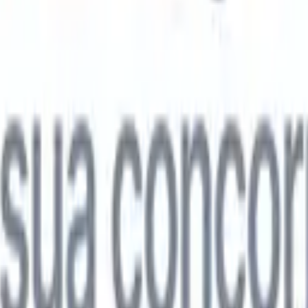

Japonês
🇮🇹
Italiano
🇨🇳
Chinês
l

Japonês
🇮🇹
Italiano
🇨🇳
Chinês