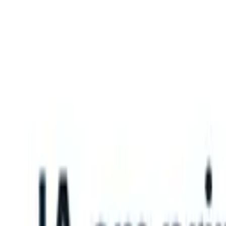
What happens when your ATS can take instructions?
|
Save my seat