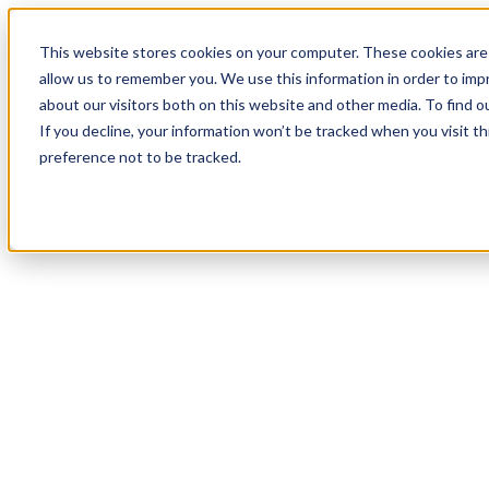
19
Day
:
This website stores cookies on your computer. These cookies are 
02
HR
:
allow us to remember you. We use this information in order to im
01
Min
about our visitors both on this website and other media. To find o
:
If you decline, your information won’t be tracked when you visit t
16
Sec
preference not to be tracked.