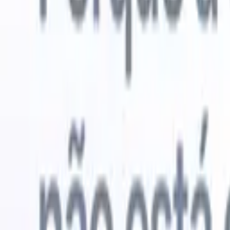
Experimente grátis
IA que faz o trabalho por você
Nossos 
Os agentes de IA cuidam de respostas de e-mail, envios de
Ver tudo
candidatos, formatação de currículos e estratégias de
Agente de 
sourcing, oferecendo maior controle sobre seu
personaliz
recrutamento e melhorando velocidade e precisão.
a IA criar 
formatação
Como os agentes de IA podem mudar a forma como você
PDFs.
Agen
contrata.
↗
candidatos
Novo lançamento
Conecte seus dados à IA com o
Recruit CRM MCP
O que oferecemos