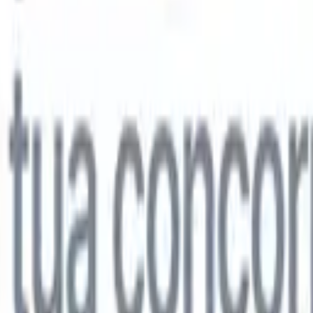
lo
🇩🇪
Tedesco
🇯🇵
Giapponese
🇨🇳
Cinese
lo
🇩🇪
Tedesco
🇯🇵
Giapponese
🇨🇳
Cinese