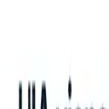
What happens when your ATS can take instructions?
|
Save my seat