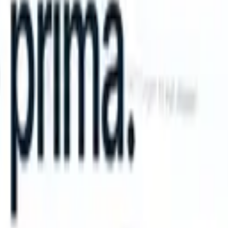
n take instructions?
|
Save my seat