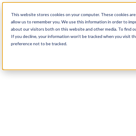
18
Day
:
This website stores cookies on your computer. These cookies are 
02
HR
:
allow us to remember you. We use this information in order to im
06
Min
about our visitors both on this website and other media. To find o
:
If you decline, your information won’t be tracked when you visit t
43
Sec
preference not to be tracked.