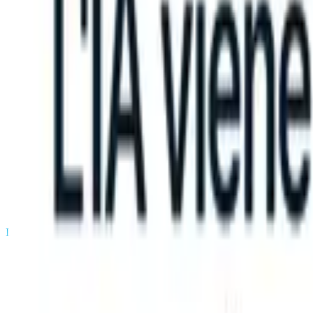
an take instructions?
|
Save my seat
What happens when your ATS ca
Prodotti
Funzionalità
IA
Prezzi
Centro di conoscenza
Accedi
Prova gratuita