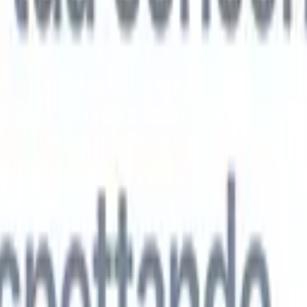
 agenti IA di nuova generazione
tutto
analisi CV
Addestra un agente a riconoscere campi personalizzati nei C
i.
Agente di invio candidati
Lascia che l'IA crei una lista di candidati
ta per l'invio via email.
Agente di formattazione CV
Genera CV formatt
l momento e salvali come PDF.
Agente di presentazione candidati
Crea e-
sentazione dei candidati eleganti e personalizzate con l'IA.
Soluzioni per settore