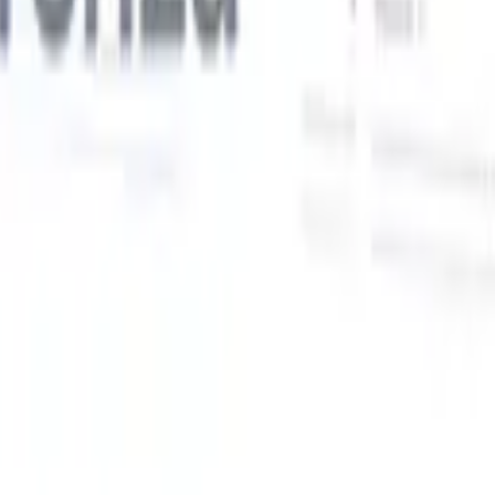
Le nostre funzionalità IA per i recruiter intelligenti
Integrazione GPT
Automatizza la creazione di contenuti e il
coinvolgimento dei candidati con GPT.
Ricerca IA
Cerca in tutto
V
internet con linguaggio naturale.
Abbinamento candidati con
IA
Abbina candidati qualificati ai ruoli con analisi guidata
ati
dall'IA.
Sequenziazione outreach
Coinvolgi i candidati tramite
sequenze intelligenti di email, SMS e LinkedIn.
Sblocca l'Efficienza di Reclutamento Come Mai Prima
Voglio una demo