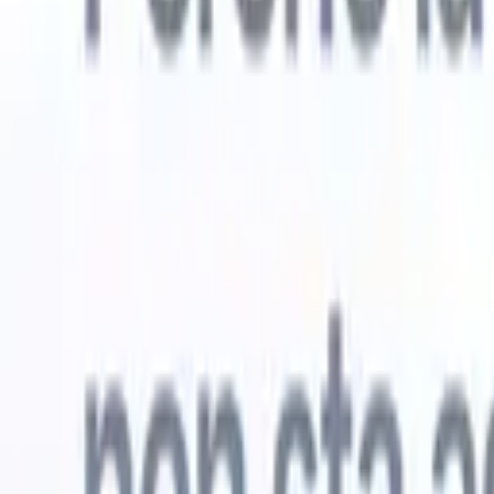
Prova gratuita
L'IA che lavora per te
I nostri
Gli agenti IA gestiscono risposte email, invii di candidati,
Visualizza 
formattazione CV e strategie di ricerca, offrendoti un
Agente di 
maggiore controllo sul tuo reclutamento e migliorando
che analizz
velocità e precisione.
curata pron
dall'IA su
Come gli agenti IA possono cambiare il tuo modo di
mail di pre
assumere.
↗
Nuova versione
Collega i tuoi dati all'IA con Recruit
CRM MCP
Cosa offriamo