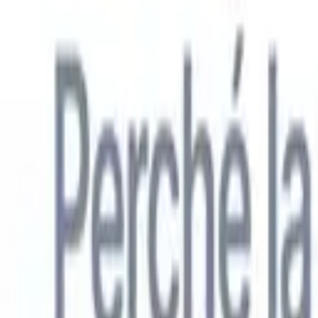
Italiano
🇺🇸
Inglese
🇳🇱
Olandese
🇫🇷
Francese
🇧🇷
Portoghese
🇪🇸
Spagno
Prodotti
Funzionalità
IA
Prezzi
Centro di conoscenza
Accedi a tutto Recruit CRM tramite UN'UNICA potente app mobile
Configura sul web, poi usa su mobile.
Registrati ora
Italiano
🇺🇸
Inglese
🇳🇱
Olandese
🇫🇷
Francese
🇧🇷
Portoghese
🇪🇸
Spagno
Voglio una demo