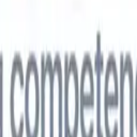
🇵
Japonés
🇮🇹
Italiano
🇨🇳
Chino
vil
🇵
Japonés
🇮🇹
Italiano
🇨🇳
Chino