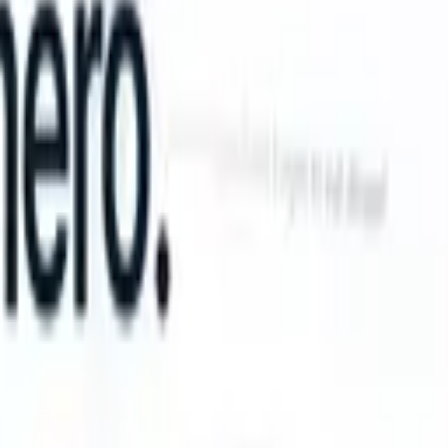
n take instructions?
|
Save my seat