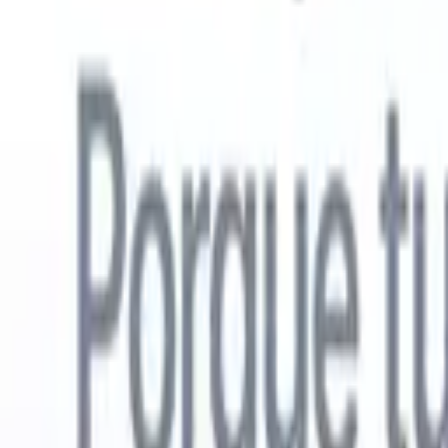
Español
🇺🇸
Inglés
🇳🇱
Neerlandés
🇫🇷
Francés
🇧🇷
Portugués
🇩🇪
Alemán

Productos
Características
IA
Precios
Centro de conocimiento
Acceda a todo Recruit CRM a través de UNA poderosa aplicación mó
Configure en la web, luego use en móvil.
Registrarse ahora
Español
🇺🇸
Inglés
🇳🇱
Neerlandés
🇫🇷
Francés
🇧🇷
Portugués
🇩🇪
Alemán

Quiero una demo