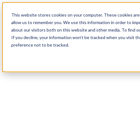
18
Day
:
This website stores cookies on your computer. These cookies are 
07
HR
:
allow us to remember you. We use this information in order to im
10
Min
about our visitors both on this website and other media. To find o
:
If you decline, your information won’t be tracked when you visit t
17
Sec
preference not to be tracked.