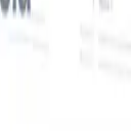
Nuestras funciones de IA para reclutadores
inteligentes
Integración GPT
Automatiza la creación de contenido y el
s
compromiso con candidatos con GPT.
Búsqueda con IA
Busca en
toda internet con lenguaje natural.
Emparejamiento de candidatos
con IA
Empareja candidatos calificados con puestos mediante
análisis impulsado por IA.
Secuenciación de contacto
Involucra a
los candidatos a través de secuencias inteligentes de correo, SMS y
LinkedIn.
Desbloquee la Eficiencia de Reclutamiento Como Nunca
Antes
Quiero una demo