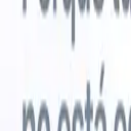
Probar gratis
IA que trabaja por ti
Nuestro
Los agentes de IA gestionan respuestas de correo, envíos
Ver todo
de candidatos, formato de CV y estrategias de búsqueda,
Agente de 
dándote mayor control sobre tu reclutamiento y mejorando
en los CV 
la velocidad y precisión.
lista de ca
CV
Genera
Cómo los agentes de IA pueden cambiar tu forma de
PDFs.
Agen
contratar.
↗
candidatos
Nueva versión
Conecta tus datos a la IA con Recruit
CRM MCP
Lo que ofrecemos