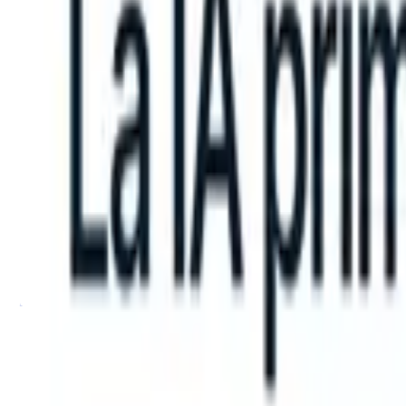
an take instructions?
|
Save my seat
What happens when your ATS ca
Productos
Características
IA
Precios
Centro de conocimiento
Iniciar sesión
Probar gratis