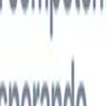
s agentes de IA de nueva generación
análisis de CV
Entrena un agente para reconocer campos personalizado
que analices.
Agente de envío de candidatos
Deja que la IA elabore una
ndidatos pulida lista para enviar por correo.
Agente de formato de
 currículums formateados por IA al instante y guárdalos como
te de presentación de candidatos
Crea correos de presentación de
 pulidos y personalizados con IA.
Soluciones por industria