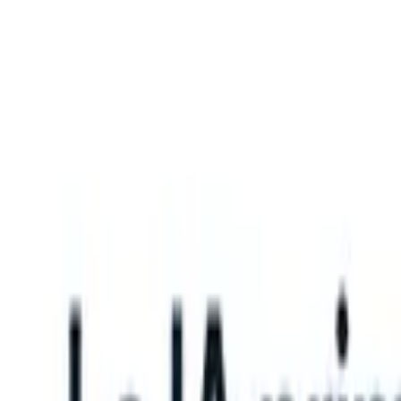
What happens when your ATS can take instructions?
|
Save my seat