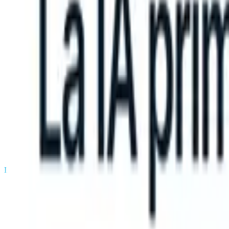
TS can take instructions?
|
Save my seat
What happens when your AT
Productos
Características
IA
Precios
Centro de conocimiento
Iniciar sesión
Probar gratis