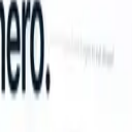
S can take instructions?
|
Save my seat