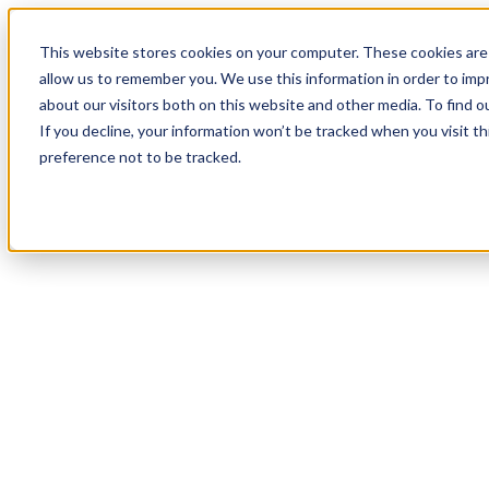
18
Day
:
This website stores cookies on your computer. These cookies are 
18
HR
:
allow us to remember you. We use this information in order to im
37
Min
about our visitors both on this website and other media. To find o
:
If you decline, your information won’t be tracked when you visit t
37
Sec
preference not to be tracked.