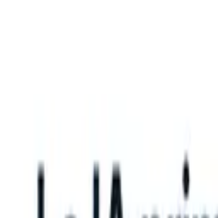
What happens when your ATS can take instructions?
|
Save my seat