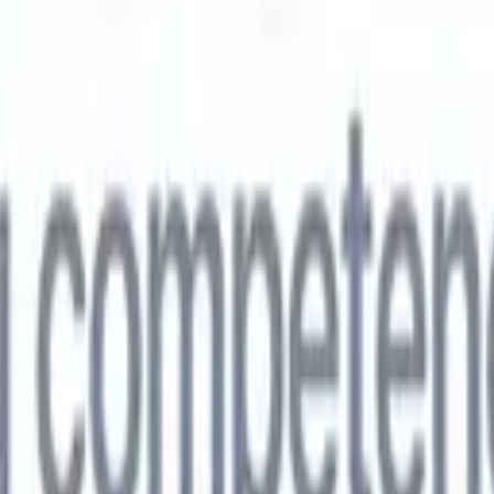
🇵
Japonés
🇮🇹
Italiano
🇨🇳
Chino
vil
🇵
Japonés
🇮🇹
Italiano
🇨🇳
Chino