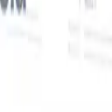
Nuestras funciones de IA para reclutadores
inteligentes
Integración GPT
Automatiza la creación de contenido y el
s
compromiso con candidatos con GPT.
Búsqueda con IA
Busca en
toda internet con lenguaje natural.
Emparejamiento de candidatos
con IA
Empareja candidatos calificados con puestos mediante
análisis impulsado por IA.
Secuenciación de contacto
Involucra a
los candidatos a través de secuencias inteligentes de correo, SMS y
LinkedIn.
Desbloquee la Eficiencia de Reclutamiento Como Nunca
Antes
Quiero una demo