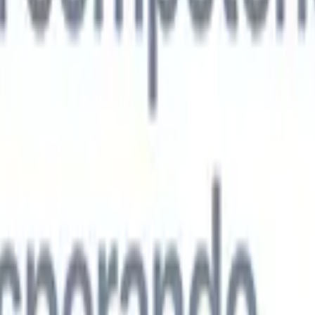
s agentes de IA de nueva generación
análisis de CV
Entrena un agente para reconocer campos personalizado
que analices.
Agente de envío de candidatos
Deja que la IA elabore una
ndidatos pulida lista para enviar por correo.
Agente de formato de
 currículums formateados por IA al instante y guárdalos como
te de presentación de candidatos
Crea correos de presentación de
 pulidos y personalizados con IA.
Soluciones por industria