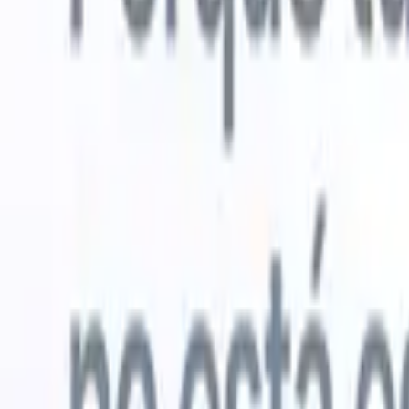
Probar gratis
IA que trabaja por ti
Nuestro
Los agentes de IA gestionan respuestas de correo, envíos
Ver todo
de candidatos, formato de CV y estrategias de búsqueda,
Agente de 
dándote mayor control sobre tu reclutamiento y mejorando
en los CV 
la velocidad y precisión.
lista de ca
CV
Genera
Cómo los agentes de IA pueden cambiar tu forma de
PDFs.
Agen
contratar.
↗
candidatos
Nueva versión
Conecta tus datos a la IA con Recruit
CRM MCP
Lo que ofrecemos