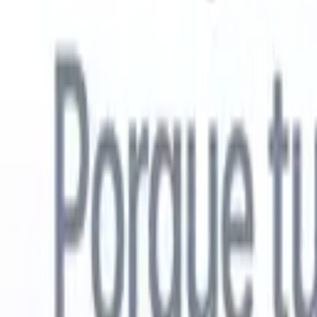
Español
🇺🇸
Inglés
🇳🇱
Neerlandés
🇫🇷
Francés
🇧🇷
Portugués
🇩🇪
Alemán

Productos
Características
IA
Precios
Centro de conocimiento
Acceda a todo Recruit CRM a través de UNA poderosa aplicación mó
Configure en la web, luego use en móvil.
Registrarse ahora
Español
🇺🇸
Inglés
🇳🇱
Neerlandés
🇫🇷
Francés
🇧🇷
Portugués
🇩🇪
Alemán

Quiero una demo