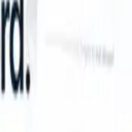
an take instructions?
|
Save my seat