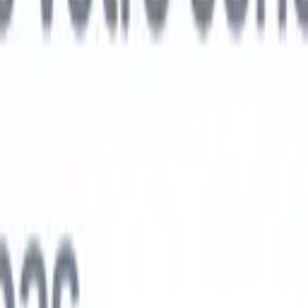
ts IA nouvelle génération
nalyse des CV
Entraînez un agent à reconnaître les champs personnalisé
V que vous analysez.
Agent de soumission de candidats
Laissez l'IA cré
e candidats soignée, prête à être envoyée par e-mail.
Agent de mise en
 CV
Générez des CV formatés par l'IA instantanément et enregistrez-les
 de présentation des candidats
Créez des e-mails de présentation de
oignés et personnalisés grâce à l'IA.
Solutions par secteur