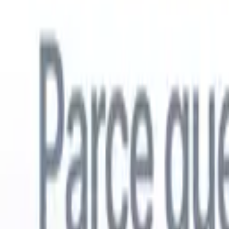
Français
🇺🇸
Anglais
🇳🇱
Néerlandais
🇧🇷
Portugais
🇪🇸
Espagnol
🇩🇪
Alle
Produits
Fonctionnalités
IA
Tarifs
Centre de connaissances
Accédez à tout Recruit CRM via UNE application mobile puissante
Configurez sur le web, puis utilisez sur mobile.
S'inscrire maintenant
Français
🇺🇸
Anglais
🇳🇱
Néerlandais
🇧🇷
Portugais
🇪🇸
Espagnol
🇩🇪
Alle
Je veux une démo