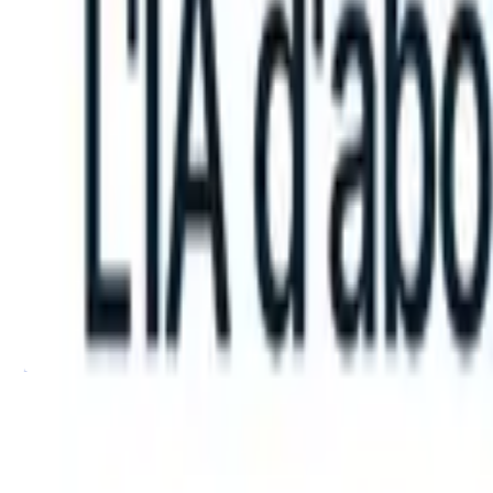
an take instructions?
|
Save my seat
What happens when your ATS c
Produits
Fonctionnalités
IA
Tarifs
Centre de connaissances
Se connecter
Essai gratuit