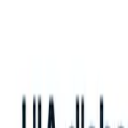
What happens when your ATS can take instructions?
|
Save my seat