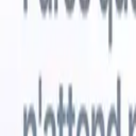
Essai gratuit
L'IA qui travaille pour vous
Nos agen
Les agents IA gèrent les réponses aux e-mails, les
Voir tout
soumissions de candidats, la mise en forme des CV et les
Agent d'a
stratégies de sourcing, vous donnant un meilleur contrôle
dans les C
sur votre recrutement et améliorant la vitesse et la
une liste d
précision.
forme des
PDF.
Agent
Comment les agents IA peuvent changer votre façon de
candidats s
recruter.
↗
Nouvelle version
Connectez vos données à l'IA avec
Recruit CRM MCP
Ce que nous offrons