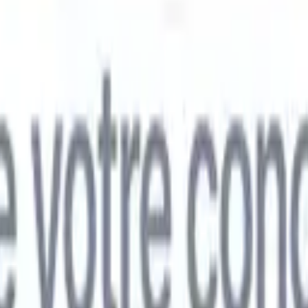
mand
🇯🇵
Japonais
🇮🇹
Italien
🇨🇳
Chinois
mand
🇯🇵
Japonais
🇮🇹
Italien
🇨🇳
Chinois