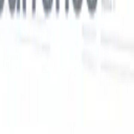
Nos fonctionnalités IA pour les recruteurs
intelligents
Intégration GPT
Automatisez la création de contenu et
s
l'engagement des candidats avec GPT.
Sourcing IA
Sourcez sur tout
er
internet grâce au langage naturel.
Correspondance IA de
candidats
Associez les candidats qualifiés aux postes grâce à une
 en
analyse pilotée par l'IA.
Séquençage de prospection
Engagez les
candidats via des séquences intelligentes d'e-mails, SMS et
LinkedIn.
Libérez l'Efficacité de Recrutement Comme Jamais
Auparavant