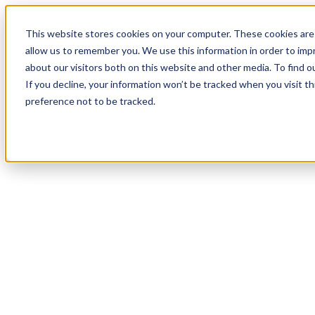
18
Day
:
This website stores cookies on your computer. These cookies are 
19
HR
:
allow us to remember you. We use this information in order to im
44
Min
about our visitors both on this website and other media. To find o
:
If you decline, your information won’t be tracked when you visit t
30
Sec
preference not to be tracked.