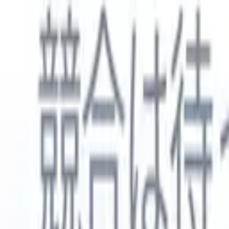
日本語
🇺🇸
英語
🇳🇱
オランダ語
🇫🇷
フランス語
🇧🇷
ポルトガル語
🇪
製品
機能
AI
料金
ナレッジハブ
ONEの強力なモバイルアプリでRecruit CRMのすべてにアク
Webでセットアップして、モバイルで使用。
今すぐ登録
日本語