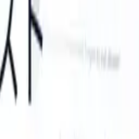
can take instructions?
|
Save my seat