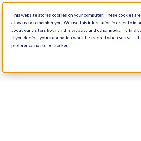
18
Day
:
This website stores cookies on your computer. These cookies are 
05
HR
:
allow us to remember you. We use this information in order to im
31
Min
about our visitors both on this website and other media. To find o
:
If you decline, your information won’t be tracked when you visit t
01
Sec
preference not to be tracked.