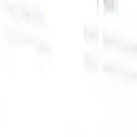
スマートリクルーター向けAI機能
GPT統合
GPTでコンテンツ作成と候補者エンゲージメント
を自動化。
AIソーシング
自然言語でインターネット全体か
る
らソーシング。
AI候補者マッチング
AI主導の分析で適格な
提
候補者を役割にマッチ。
アウトリーチシーケンシング
スマ
ジ
ートなメール、SMS、LinkedInシーケンスで候補者にエン
補
ゲージ。
これまでにない採用効率を解き放とう
デモを見たい