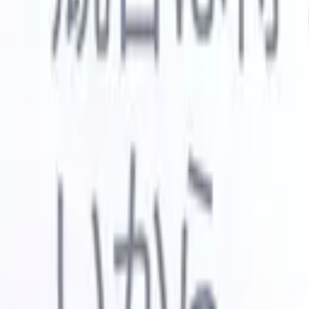
🇺🇸
英語
🇳🇱
オランダ語
🇫🇷
フランス語
🇧🇷
ポルトガル語
🇪
デモを見たい
無料で試す
あなたのために働くAI
次世代
AIエージェントがメール返信、候補者提出、履歴書
すべて表
フォーマット、ソーシング戦略を処理し、採用活動
履歴書解
をより効率的かつ正確に管理できるようにします。
ようエー
出に対応
AIエージェントが採用の仕方を変える方法。
↗
ェント
A
者ピッチ
成。
新リリース
Recruit CRM MCPでデータをAIに接続
当社のサービス