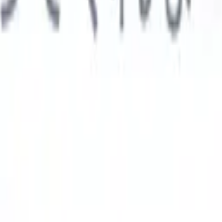

スペイン語
🇩🇪
ドイツ語
🇮🇹
イタリア語
🇨🇳
中国語
AIエージェント
示
析エージェント
解析する履歴書のカスタムフィールドを認識す
ジェントをトレーニング。
候補者提出エージェント
AIがメール
した洗練された候補者リストを作成。
履歴書フォーマットエー
Iフォーマット済み履歴書をその場で生成しPDFとして保存。
候
エージェント
AIで洗練されたブランド候補者ピッチメールを作
業界別ソリューション