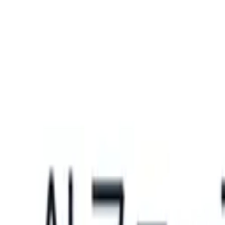
What happens when your ATS can take instructions?
|
Save my seat