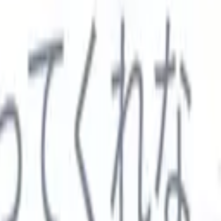

スペイン語
🇩🇪
ドイツ語
🇮🇹
イタリア語
🇨🇳
中国語
セス