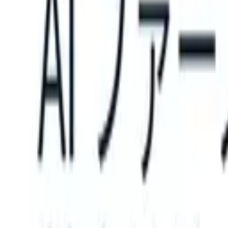
 can take instructions?
|
Save my seat
What happens when your ATS 
製品
機能
AI
料金
ナレッジハブ
サインイン
無料で試す