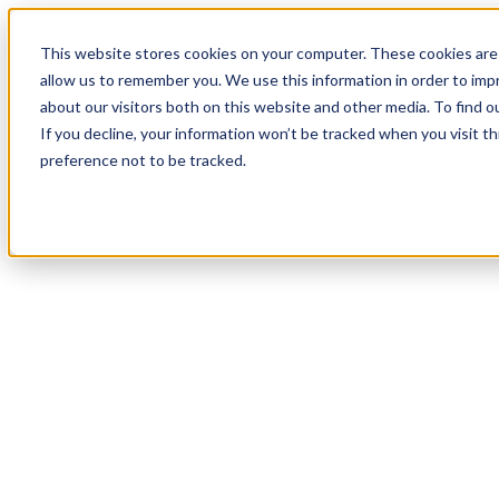
17
Day
:
This website stores cookies on your computer. These cookies are 
12
HR
:
allow us to remember you. We use this information in order to im
06
Min
about our visitors both on this website and other media. To find o
:
If you decline, your information won’t be tracked when you visit t
51
Sec
preference not to be tracked.