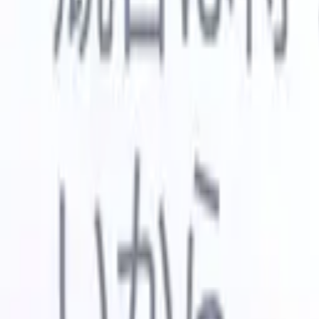
🇺🇸
英語
🇳🇱
オランダ語
🇫🇷
フランス語
🇧🇷
ポルトガル語
🇪
デモを見たい
無料で試す
あなたのために働くAI
次世代
AIエージェントがメール返信、候補者提出、履歴書
すべて表
フォーマット、ソーシング戦略を処理し、採用活動
履歴書解
をより効率的かつ正確に管理できるようにします。
ようエー
出に対応
AIエージェントが採用の仕方を変える方法。
↗
ェント
A
者ピッチ
成。
新リリース
Recruit CRM MCPでデータをAIに接続
当社のサービス