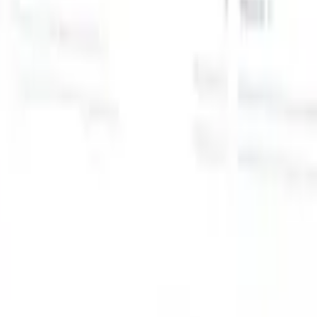
スマートリクルーター向けAI機能
GPT統合
GPTでコンテンツ作成と候補者エンゲージメント
を自動化。
AIソーシング
自然言語でインターネット全体か
る
らソーシング。
AI候補者マッチング
AI主導の分析で適格な
提
候補者を役割にマッチ。
アウトリーチシーケンシング
スマ
ジ
ートなメール、SMS、LinkedInシーケンスで候補者にエン
補
ゲージ。
これまでにない採用効率を解き放とう
デモを見たい