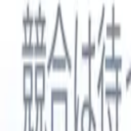
日本語
🇺🇸
英語
🇳🇱
オランダ語
🇫🇷
フランス語
🇧🇷
ポルトガル語
🇪
製品
機能
AI
料金
ナレッジハブ
ONEの強力なモバイルアプリでRecruit CRMのすべてにアク
Webでセットアップして、モバイルで使用。
今すぐ登録
日本語