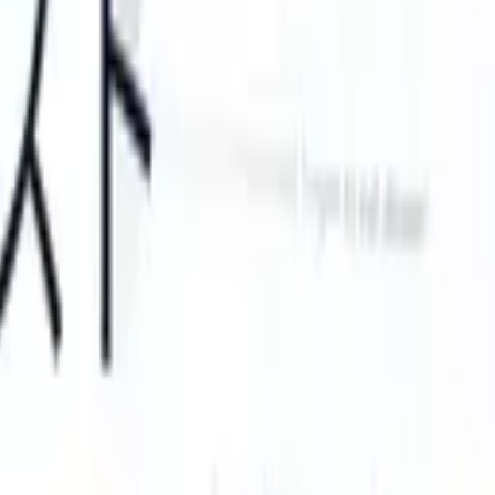
an take instructions?
|
Save my seat