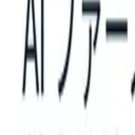
can take instructions?
|
Save my seat
What happens when your ATS c
製品
機能
AI
料金
ナレッジハブ
サインイン
無料で試す