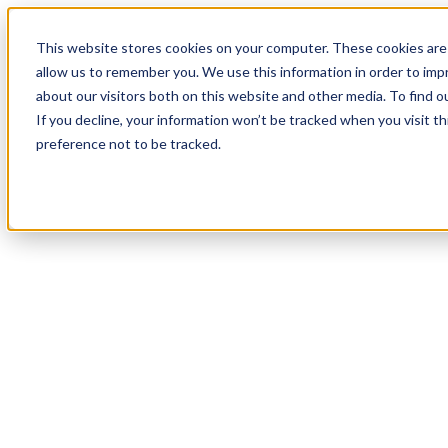
18
Day
:
This website stores cookies on your computer. These cookies are 
11
HR
:
allow us to remember you. We use this information in order to im
05
Min
about our visitors both on this website and other media. To find o
:
If you decline, your information won’t be tracked when you visit t
20
Sec
preference not to be tracked.