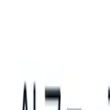
What happens when your ATS can take instructions?
|
Save my seat