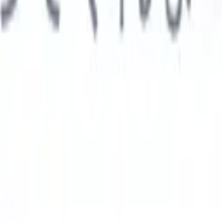

スペイン語
🇩🇪
ドイツ語
🇮🇹
イタリア語
🇨🇳
中国語
AIエージェント
示
析エージェント
解析する履歴書のカスタムフィールドを認識す
ジェントをトレーニング。
候補者提出エージェント
AIがメール
した洗練された候補者リストを作成。
履歴書フォーマットエー
Iフォーマット済み履歴書をその場で生成しPDFとして保存。
候
エージェント
AIで洗練されたブランド候補者ピッチメールを作
業界別ソリューション