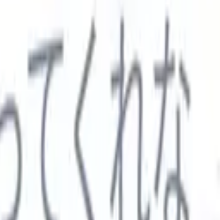

スペイン語
🇩🇪
ドイツ語
🇮🇹
イタリア語
🇨🇳
中国語
セス