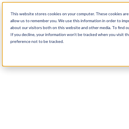
17
Day
:
This website stores cookies on your computer. These cookies are 
01
HR
:
allow us to remember you. We use this information in order to im
49
Min
about our visitors both on this website and other media. To find o
:
If you decline, your information won’t be tracked when you visit t
27
Sec
preference not to be tracked.