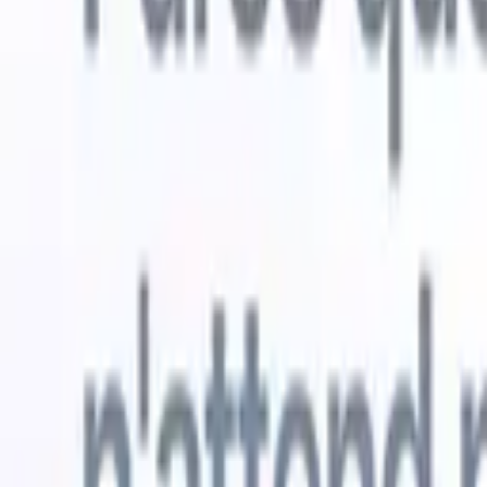
Essai gratuit
L'IA qui travaille pour vous
Nos agen
Les agents IA gèrent les réponses aux e-mails, les
Voir tout
soumissions de candidats, la mise en forme des CV et les
Agent d'a
stratégies de sourcing, vous donnant un meilleur contrôle
dans les C
sur votre recrutement et améliorant la vitesse et la
une liste d
précision.
forme des
PDF.
Agent
Comment les agents IA peuvent changer votre façon de
candidats s
recruter.
↗
Nouvelle version
Connectez vos données à l'IA avec
Recruit CRM MCP
Ce que nous offrons