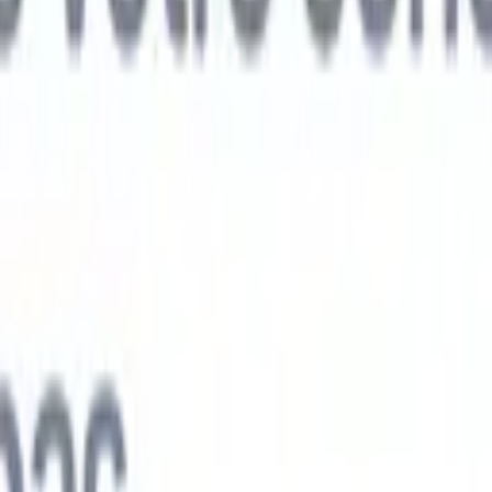
ts IA nouvelle génération
nalyse des CV
Entraînez un agent à reconnaître les champs personnalisé
V que vous analysez.
Agent de soumission de candidats
Laissez l'IA cré
e candidats soignée, prête à être envoyée par e-mail.
Agent de mise en
 CV
Générez des CV formatés par l'IA instantanément et enregistrez-les
 de présentation des candidats
Créez des e-mails de présentation de
oignés et personnalisés grâce à l'IA.
Solutions par secteur