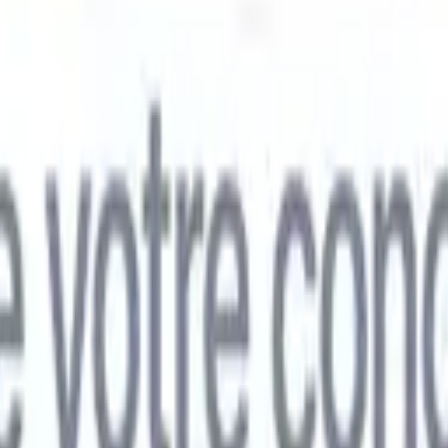
mand
🇯🇵
Japonais
🇮🇹
Italien
🇨🇳
Chinois
mand
🇯🇵
Japonais
🇮🇹
Italien
🇨🇳
Chinois