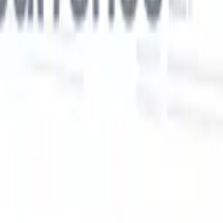
Nos fonctionnalités IA pour les recruteurs
intelligents
Intégration GPT
Automatisez la création de contenu et
s
l'engagement des candidats avec GPT.
Sourcing IA
Sourcez sur tout
er
internet grâce au langage naturel.
Correspondance IA de
candidats
Associez les candidats qualifiés aux postes grâce à une
 en
analyse pilotée par l'IA.
Séquençage de prospection
Engagez les
candidats via des séquences intelligentes d'e-mails, SMS et
LinkedIn.
Libérez l'Efficacité de Recrutement Comme Jamais
Auparavant