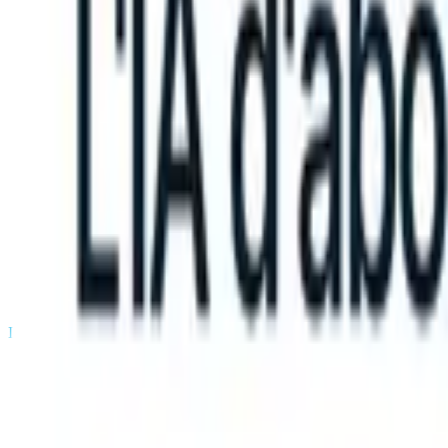
an take instructions?
|
Save my seat
What happens when your ATS ca
Produits
Fonctionnalités
IA
Tarifs
Centre de connaissances
Se connecter
Essai gratuit