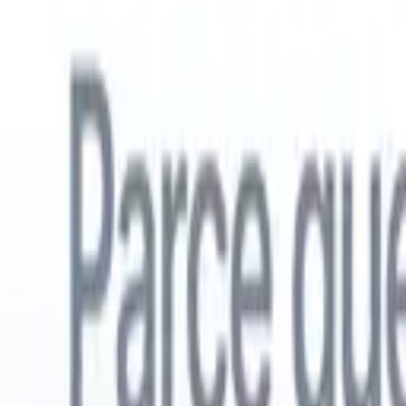
Français
🇺🇸
Anglais
🇳🇱
Néerlandais
🇧🇷
Portugais
🇪🇸
Espagnol
🇩🇪
Alle
Produits
Fonctionnalités
IA
Tarifs
Centre de connaissances
Accédez à tout Recruit CRM via UNE application mobile puissante
Configurez sur le web, puis utilisez sur mobile.
S'inscrire maintenant
Français
🇺🇸
Anglais
🇳🇱
Néerlandais
🇧🇷
Portugais
🇪🇸
Espagnol
🇩🇪
Alle
Je veux une démo