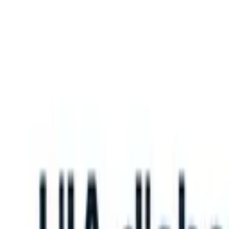
What happens when your ATS can take instructions?
|
Save my seat