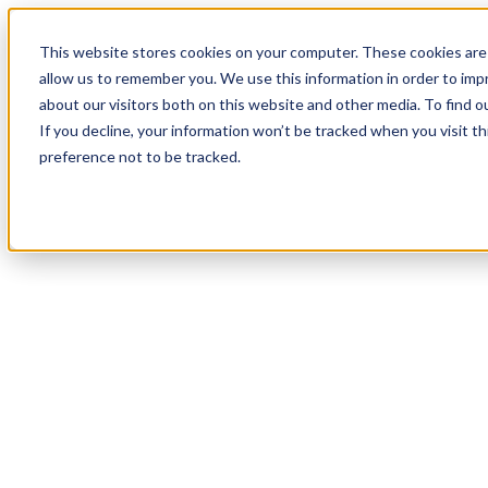
17
Day
:
This website stores cookies on your computer. These cookies are 
01
HR
:
allow us to remember you. We use this information in order to im
51
Min
about our visitors both on this website and other media. To find o
:
If you decline, your information won’t be tracked when you visit t
50
Sec
preference not to be tracked.