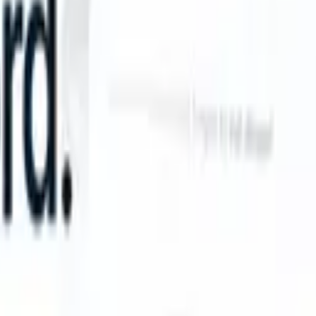
n take instructions?
|
Save my seat