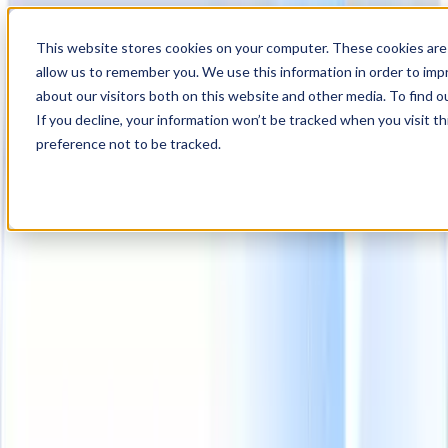
17
Day
:
This website stores cookies on your computer. These cookies are 
23
HR
:
allow us to remember you. We use this information in order to im
51
Min
about our visitors both on this website and other media. To find o
:
If you decline, your information won’t be tracked when you visit t
54
Sec
preference not to be tracked.