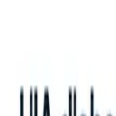
What happens when your ATS can take instructions?
|
Save my seat