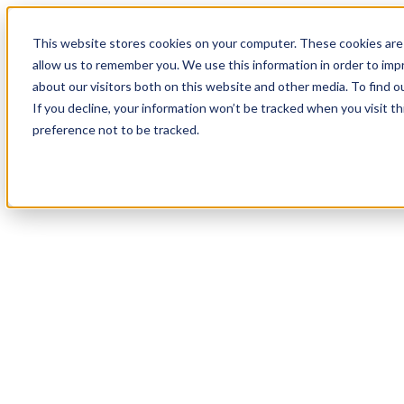
19
Day
:
This website stores cookies on your computer. These cookies are 
03
HR
:
allow us to remember you. We use this information in order to im
41
Min
about our visitors both on this website and other media. To find o
:
If you decline, your information won’t be tracked when you visit t
48
Sec
preference not to be tracked.