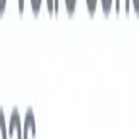
ts IA nouvelle génération
nalyse des CV
Entraînez un agent à reconnaître les champs personnalisé
V que vous analysez.
Agent de soumission de candidats
Laissez l'IA cré
e candidats soignée, prête à être envoyée par e-mail.
Agent de mise en
 CV
Générez des CV formatés par l'IA instantanément et enregistrez-les
 de présentation des candidats
Créez des e-mails de présentation de
oignés et personnalisés grâce à l'IA.
Solutions par secteur