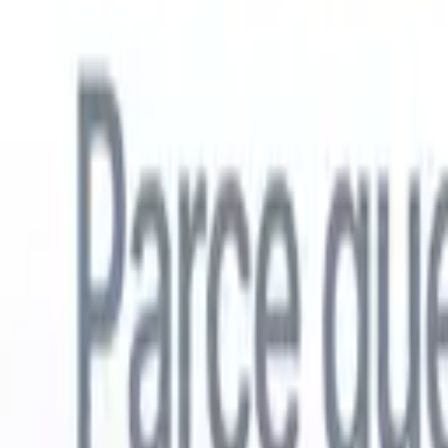
Français
🇺🇸
Anglais
🇳🇱
Néerlandais
🇧🇷
Portugais
🇪🇸
Espagnol
🇩🇪
Alle
Produits
Fonctionnalités
IA
Tarifs
Centre de connaissances
Accédez à tout Recruit CRM via UNE application mobile puissante
Configurez sur le web, puis utilisez sur mobile.
S'inscrire maintenant
Français
🇺🇸
Anglais
🇳🇱
Néerlandais
🇧🇷
Portugais
🇪🇸
Espagnol
🇩🇪
Alle
Je veux une démo