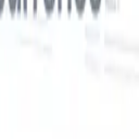
Nos fonctionnalités IA pour les recruteurs
intelligents
Intégration GPT
Automatisez la création de contenu et
s
l'engagement des candidats avec GPT.
Sourcing IA
Sourcez sur tout
er
internet grâce au langage naturel.
Correspondance IA de
candidats
Associez les candidats qualifiés aux postes grâce à une
 en
analyse pilotée par l'IA.
Séquençage de prospection
Engagez les
candidats via des séquences intelligentes d'e-mails, SMS et
LinkedIn.
Libérez l'Efficacité de Recrutement Comme Jamais
Auparavant