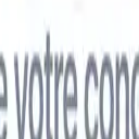
mand
🇯🇵
Japonais
🇮🇹
Italien
🇨🇳
Chinois
mand
🇯🇵
Japonais
🇮🇹
Italien
🇨🇳
Chinois