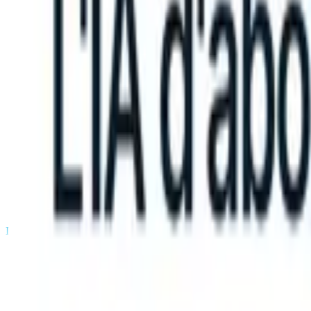
 instructions?
|
Save my seat
What happens when your ATS can take
Produits
Fonctionnalités
IA
Tarifs
Centre de connaissances
Se connecter
Essai gratuit