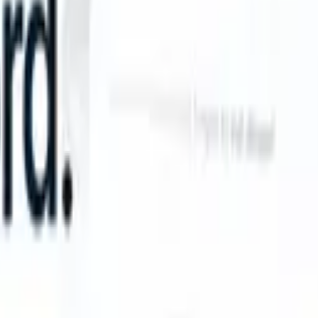
 instructions?
|
Save my seat