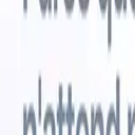
Essai gratuit
L'IA qui travaille pour vous
Nos agen
Les agents IA gèrent les réponses aux e-mails, les
Voir tout
soumissions de candidats, la mise en forme des CV et les
Agent d'a
stratégies de sourcing, vous donnant un meilleur contrôle
dans les C
sur votre recrutement et améliorant la vitesse et la
une liste d
précision.
forme des
PDF.
Agent
Comment les agents IA peuvent changer votre façon de
candidats s
recruter.
↗
Nouvelle version
Connectez vos données à l'IA avec
Recruit CRM MCP
Ce que nous offrons