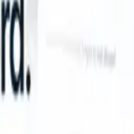
ake instructions?
|
Save my seat