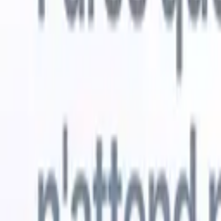
Essai gratuit
L'IA qui travaille pour vous
Nos agen
Les agents IA gèrent les réponses aux e-mails, les
Voir tout
soumissions de candidats, la mise en forme des CV et les
Agent d'a
stratégies de sourcing, vous donnant un meilleur contrôle
dans les C
sur votre recrutement et améliorant la vitesse et la
une liste d
précision.
forme des
PDF.
Agent
Comment les agents IA peuvent changer votre façon de
candidats s
recruter.
↗
Nouvelle version
Connectez vos données à l'IA avec
Recruit CRM MCP
Ce que nous offrons