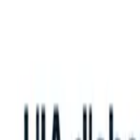
What happens when your ATS can take instructions?
|
Save my seat