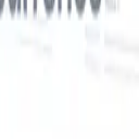
Nos fonctionnalités IA pour les recruteurs
intelligents
Intégration GPT
Automatisez la création de contenu et
s
l'engagement des candidats avec GPT.
Sourcing IA
Sourcez sur tout
er
internet grâce au langage naturel.
Correspondance IA de
candidats
Associez les candidats qualifiés aux postes grâce à une
 en
analyse pilotée par l'IA.
Séquençage de prospection
Engagez les
candidats via des séquences intelligentes d'e-mails, SMS et
LinkedIn.
Libérez l'Efficacité de Recrutement Comme Jamais
Auparavant