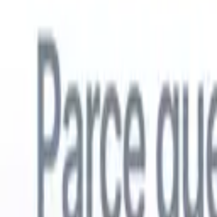
Français
🇺🇸
Anglais
🇳🇱
Néerlandais
🇧🇷
Portugais
🇪🇸
Espagnol
🇩🇪
Alle
Produits
Fonctionnalités
IA
Tarifs
Centre de connaissances
Accédez à tout Recruit CRM via UNE application mobile puissante
Configurez sur le web, puis utilisez sur mobile.
S'inscrire maintenant
Français
🇺🇸
Anglais
🇳🇱
Néerlandais
🇧🇷
Portugais
🇪🇸
Espagnol
🇩🇪
Alle
Je veux une démo