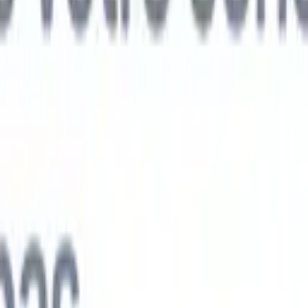
ts IA nouvelle génération
nalyse des CV
Entraînez un agent à reconnaître les champs personnalisé
V que vous analysez.
Agent de soumission de candidats
Laissez l'IA cré
e candidats soignée, prête à être envoyée par e-mail.
Agent de mise en
 CV
Générez des CV formatés par l'IA instantanément et enregistrez-les
 de présentation des candidats
Créez des e-mails de présentation de
oignés et personnalisés grâce à l'IA.
Solutions par secteur