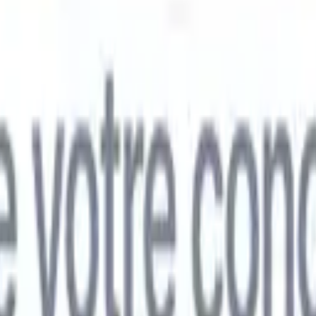
mand
🇯🇵
Japonais
🇮🇹
Italien
🇨🇳
Chinois
mand
🇯🇵
Japonais
🇮🇹
Italien
🇨🇳
Chinois