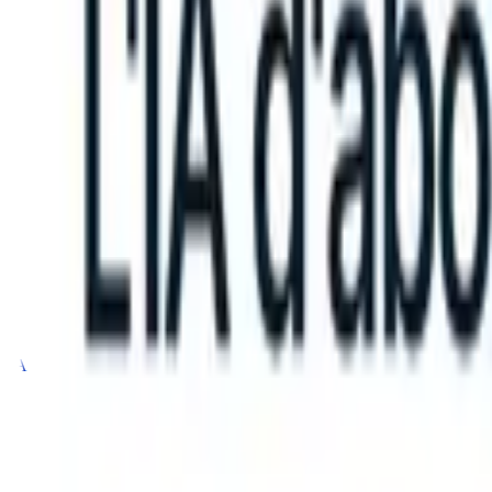
take instructions?
|
Save my seat
What happens when your ATS can t
Produits
Fonctionnalités
IA
Tarifs
Centre de connaissances
Se connecter
Essai gratuit