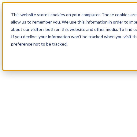
19
Day
:
This website stores cookies on your computer. These cookies are 
03
HR
:
allow us to remember you. We use this information in order to im
33
Min
about our visitors both on this website and other media. To find o
:
If you decline, your information won’t be tracked when you visit t
43
Sec
preference not to be tracked.