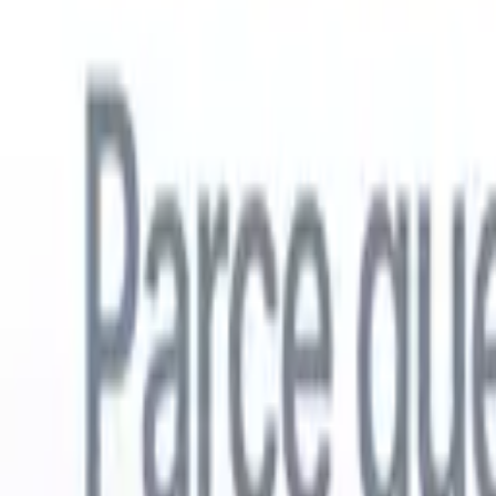
Français
🇺🇸
Anglais
🇳🇱
Néerlandais
🇧🇷
Portugais
🇪🇸
Espagnol
🇩🇪
Alle
Produits
Fonctionnalités
IA
Tarifs
Centre de connaissances
Accédez à tout Recruit CRM via UNE application mobile puissante
Configurez sur le web, puis utilisez sur mobile.
S'inscrire maintenant
Français
🇺🇸
Anglais
🇳🇱
Néerlandais
🇧🇷
Portugais
🇪🇸
Espagnol
🇩🇪
Alle
Je veux une démo