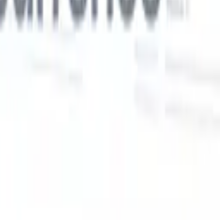
Nos fonctionnalités IA pour les recruteurs
intelligents
Intégration GPT
Automatisez la création de contenu et
s
l'engagement des candidats avec GPT.
Sourcing IA
Sourcez sur tout
er
internet grâce au langage naturel.
Correspondance IA de
candidats
Associez les candidats qualifiés aux postes grâce à une
 en
analyse pilotée par l'IA.
Séquençage de prospection
Engagez les
candidats via des séquences intelligentes d'e-mails, SMS et
LinkedIn.
Libérez l'Efficacité de Recrutement Comme Jamais
Auparavant