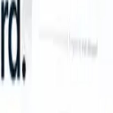
 take instructions?
|
Save my seat