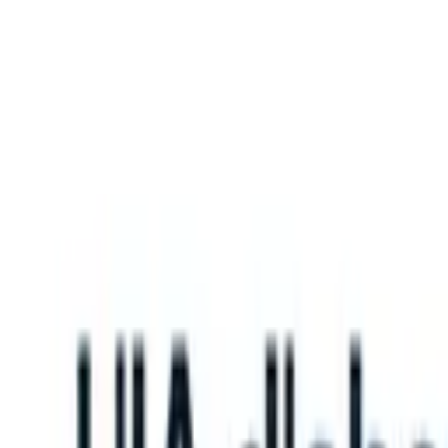
What happens when your ATS can take instructions?
|
Save my seat