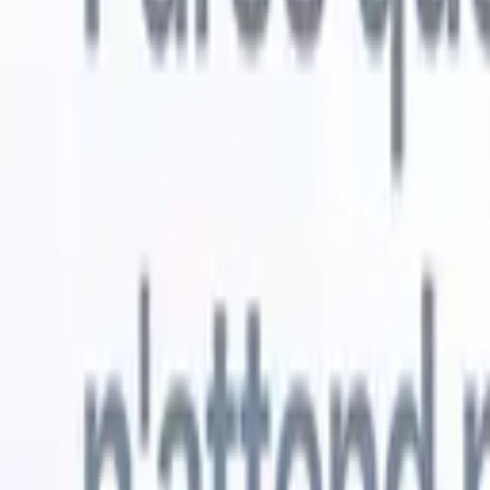
Essai gratuit
L'IA qui travaille pour vous
Nos agen
Les agents IA gèrent les réponses aux e-mails, les
Voir tout
soumissions de candidats, la mise en forme des CV et les
Agent d'a
stratégies de sourcing, vous donnant un meilleur contrôle
dans les C
sur votre recrutement et améliorant la vitesse et la
une liste d
précision.
forme des
PDF.
Agent
Comment les agents IA peuvent changer votre façon de
candidats s
recruter.
↗
Nouvelle version
Connectez vos données à l'IA avec
Recruit CRM MCP
Ce que nous offrons