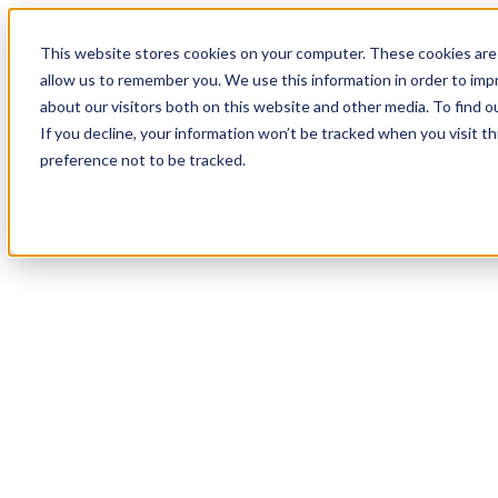
19
Day
:
This website stores cookies on your computer. These cookies are 
17
HR
:
allow us to remember you. We use this information in order to im
46
Min
about our visitors both on this website and other media. To find o
:
If you decline, your information won’t be tracked when you visit t
40
Sec
preference not to be tracked.