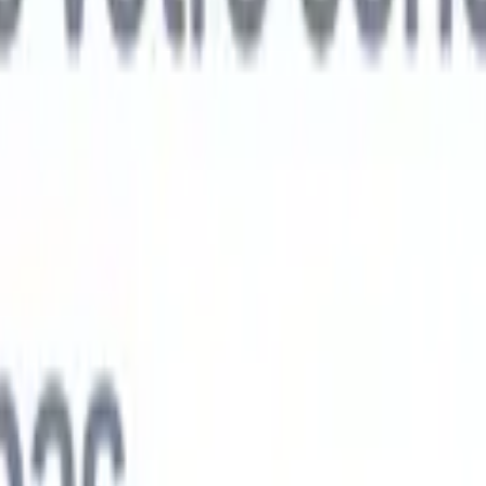
ts IA nouvelle génération
nalyse des CV
Entraînez un agent à reconnaître les champs personnalisé
V que vous analysez.
Agent de soumission de candidats
Laissez l'IA cré
e candidats soignée, prête à être envoyée par e-mail.
Agent de mise en
 CV
Générez des CV formatés par l'IA instantanément et enregistrez-les
 de présentation des candidats
Créez des e-mails de présentation de
oignés et personnalisés grâce à l'IA.
Solutions par secteur