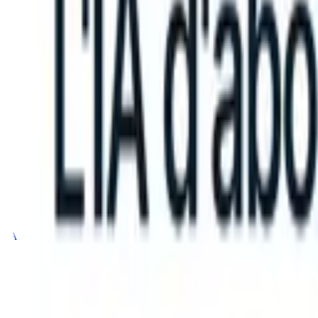
n take instructions?
|
Save my seat
What happens when your ATS can
Produits
Fonctionnalités
IA
Tarifs
Centre de connaissances
Se connecter
Essai gratuit