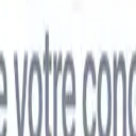
mand
🇯🇵
Japonais
🇮🇹
Italien
🇨🇳
Chinois
mand
🇯🇵
Japonais
🇮🇹
Italien
🇨🇳
Chinois