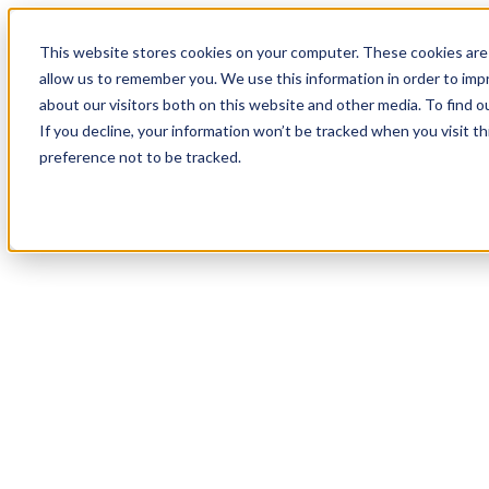
19
Day
:
This website stores cookies on your computer. These cookies are 
17
HR
:
allow us to remember you. We use this information in order to im
01
Min
about our visitors both on this website and other media. To find o
:
If you decline, your information won’t be tracked when you visit t
24
Sec
preference not to be tracked.