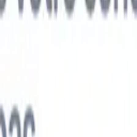
ts IA nouvelle génération
nalyse des CV
Entraînez un agent à reconnaître les champs personnalisé
V que vous analysez.
Agent de soumission de candidats
Laissez l'IA cré
e candidats soignée, prête à être envoyée par e-mail.
Agent de mise en
 CV
Générez des CV formatés par l'IA instantanément et enregistrez-les
 de présentation des candidats
Créez des e-mails de présentation de
oignés et personnalisés grâce à l'IA.
Solutions par secteur