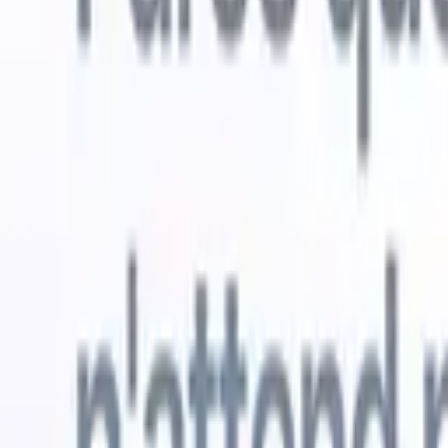
Essai gratuit
L'IA qui travaille pour vous
Nos agen
Les agents IA gèrent les réponses aux e-mails, les
Voir tout
soumissions de candidats, la mise en forme des CV et les
Agent d'a
stratégies de sourcing, vous donnant un meilleur contrôle
dans les C
sur votre recrutement et améliorant la vitesse et la
une liste d
précision.
forme des
PDF.
Agent
Comment les agents IA peuvent changer votre façon de
candidats s
recruter.
↗
Nouvelle version
Connectez vos données à l'IA avec
Recruit CRM MCP
Ce que nous offrons