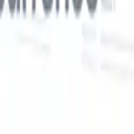
Nos fonctionnalités IA pour les recruteurs
intelligents
Intégration GPT
Automatisez la création de contenu et
s
l'engagement des candidats avec GPT.
Sourcing IA
Sourcez sur tout
er
internet grâce au langage naturel.
Correspondance IA de
candidats
Associez les candidats qualifiés aux postes grâce à une
 en
analyse pilotée par l'IA.
Séquençage de prospection
Engagez les
candidats via des séquences intelligentes d'e-mails, SMS et
LinkedIn.
Libérez l'Efficacité de Recrutement Comme Jamais
Auparavant