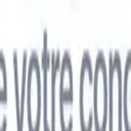
mand
🇯🇵
Japonais
🇮🇹
Italien
🇨🇳
Chinois
mand
🇯🇵
Japonais
🇮🇹
Italien
🇨🇳
Chinois