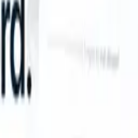
n take instructions?
|
Save my seat