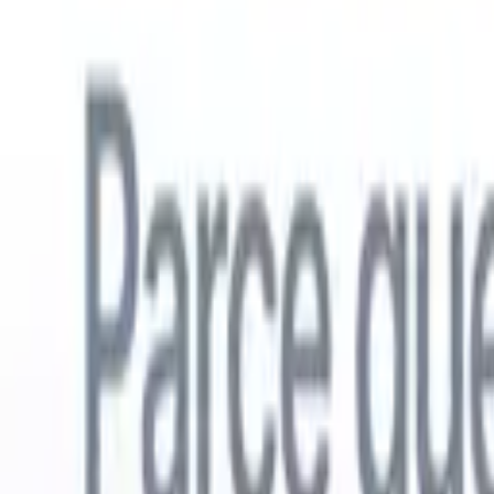
Français
🇺🇸
Anglais
🇳🇱
Néerlandais
🇧🇷
Portugais
🇪🇸
Espagnol
🇩🇪
Alle
Produits
Fonctionnalités
IA
Tarifs
Centre de connaissances
Accédez à tout Recruit CRM via UNE application mobile puissante
Configurez sur le web, puis utilisez sur mobile.
S'inscrire maintenant
Français
🇺🇸
Anglais
🇳🇱
Néerlandais
🇧🇷
Portugais
🇪🇸
Espagnol
🇩🇪
Alle
Je veux une démo