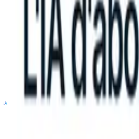
an take instructions?
|
Save my seat
What happens when your ATS ca
Produits
Fonctionnalités
IA
Tarifs
Centre de connaissances
Se connecter
Essai gratuit