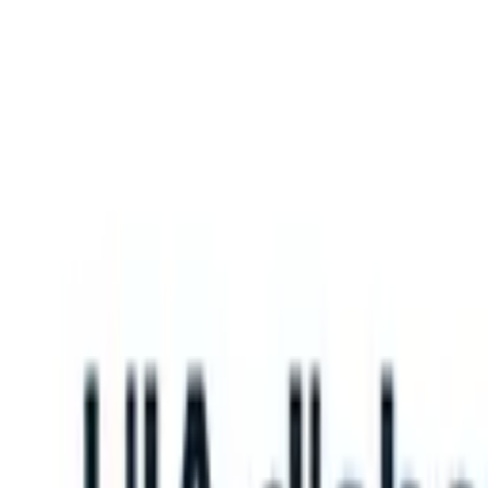
What happens when your ATS can take instructions?
|
Save my seat