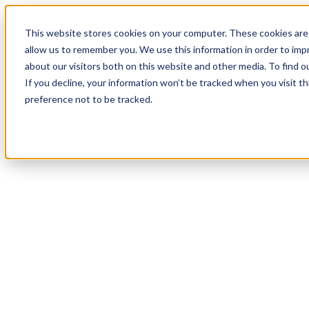
18
Day
:
This website stores cookies on your computer. These cookies are 
15
HR
:
allow us to remember you. We use this information in order to im
15
Min
about our visitors both on this website and other media. To find o
:
If you decline, your information won’t be tracked when you visit t
00
Sec
preference not to be tracked.