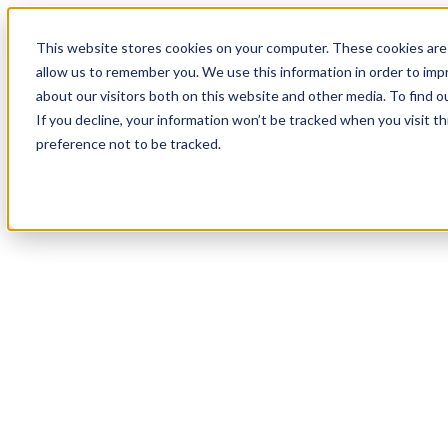
17
Day
:
This website stores cookies on your computer. These cookies are 
22
HR
:
allow us to remember you. We use this information in order to im
31
Min
about our visitors both on this website and other media. To find o
:
If you decline, your information won’t be tracked when you visit t
39
Sec
preference not to be tracked.