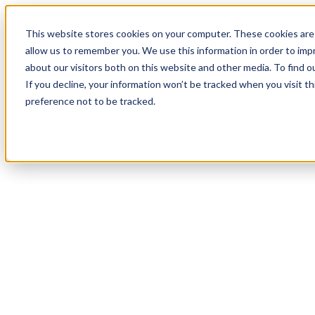
16
Day
:
This website stores cookies on your computer. These cookies are 
11
HR
:
allow us to remember you. We use this information in order to im
54
Min
about our visitors both on this website and other media. To find o
:
If you decline, your information won’t be tracked when you visit t
33
Sec
preference not to be tracked.