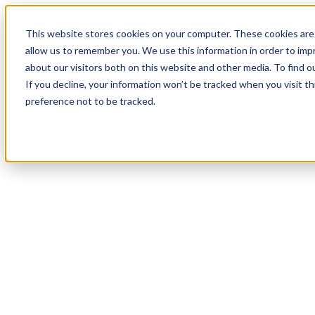
17
Day
:
This website stores cookies on your computer. These cookies are 
18
HR
:
allow us to remember you. We use this information in order to im
56
Min
about our visitors both on this website and other media. To find o
:
If you decline, your information won’t be tracked when you visit t
32
Sec
preference not to be tracked.