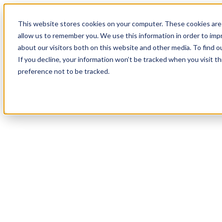
18
Day
:
This website stores cookies on your computer. These cookies are 
04
HR
:
allow us to remember you. We use this information in order to im
42
Min
about our visitors both on this website and other media. To find o
:
If you decline, your information won’t be tracked when you visit t
30
Sec
preference not to be tracked.