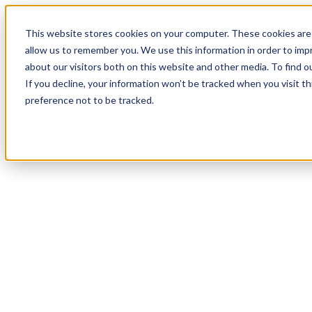
20
Day
:
This website stores cookies on your computer. These cookies are 
05
HR
:
allow us to remember you. We use this information in order to im
11
Min
about our visitors both on this website and other media. To find o
:
If you decline, your information won’t be tracked when you visit t
51
Sec
preference not to be tracked.