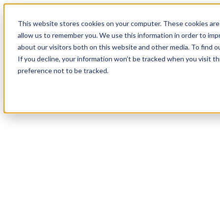
19
Day
:
This website stores cookies on your computer. These cookies are 
10
HR
:
allow us to remember you. We use this information in order to im
29
Min
about our visitors both on this website and other media. To find o
:
If you decline, your information won’t be tracked when you visit t
02
Sec
preference not to be tracked.