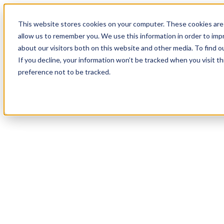
19
Day
:
This website stores cookies on your computer. These cookies are 
02
HR
:
allow us to remember you. We use this information in order to im
21
Min
about our visitors both on this website and other media. To find o
:
If you decline, your information won’t be tracked when you visit t
23
Sec
preference not to be tracked.