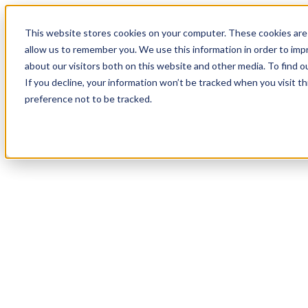
17
Day
:
This website stores cookies on your computer. These cookies are 
00
HR
:
allow us to remember you. We use this information in order to im
00
Min
about our visitors both on this website and other media. To find o
:
If you decline, your information won’t be tracked when you visit t
34
Sec
preference not to be tracked.