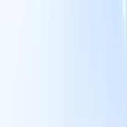
スマートリクルーター向けAI機能
GPT統合
GPTでコンテンツ作成と候補者エンゲージメント
を自動化。
AIソーシング
自然言語でインターネット全体か
る
らソーシング。
AI候補者マッチング
AI主導の分析で適格な
提
候補者を役割にマッチ。
アウトリーチシーケンシング
スマ
ジ
ートなメール、SMS、LinkedInシーケンスで候補者にエン
補
ゲージ。
これまでにない採用効率を解き放とう
デモを見たい