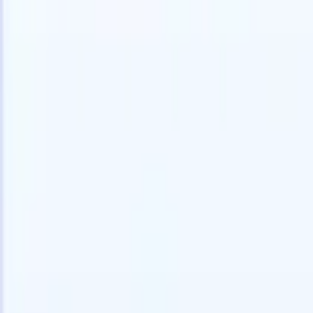
🇺🇸
英語
🇫🇷
フランス語
🇳🇱
オランダ語
🇧🇷
ポルトガル語
🇪
デモを見たい
無料で試す
あなたのために働くAI
次世代
AIエージェントがメール返信、候補者提出、履歴書
すべて表
フォーマット、ソーシング戦略を処理し、採用活動
履歴書解
をより効率的かつ正確に管理できるようにします。
ようエー
出に対応
AIエージェントが採用の仕方を変える方法。
↗
ェント
A
者ピッチ
成。
新リリース
Recruit CRM MCPでデータをAIに接続
当社のサービス