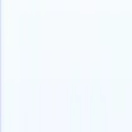
日本語
🇺🇸
英語
🇫🇷
フランス語
🇳🇱
オランダ語
🇧🇷
ポルトガル語
🇪
製品
機能
AI
料金
ナレッジハブ
ONEの強力なモバイルアプリでRecruit CRMのすべてにアク
Webでセットアップして、モバイルで使用。
今すぐ登録
日本語