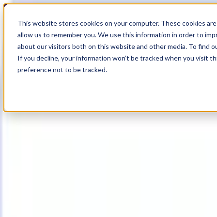
19
Day
:
This website stores cookies on your computer. These cookies are 
11
HR
:
allow us to remember you. We use this information in order to im
53
Min
about our visitors both on this website and other media. To find o
:
If you decline, your information won’t be tracked when you visit t
04
Sec
preference not to be tracked.