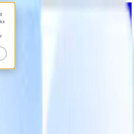
d
ics
r