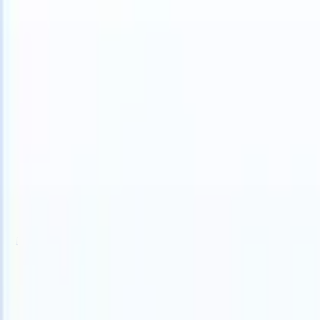
S can take instructions?
|
Save my seat
What happens when your ATS
製品
機能
AI
料金
ナレッジハブ
サインイン
無料で試す