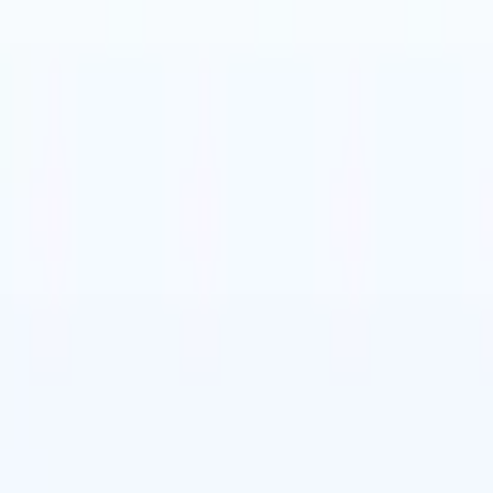

スペイン語
🇮🇹
イタリア語
🇨🇳
中国語
🇩🇪
ドイツ語
セス